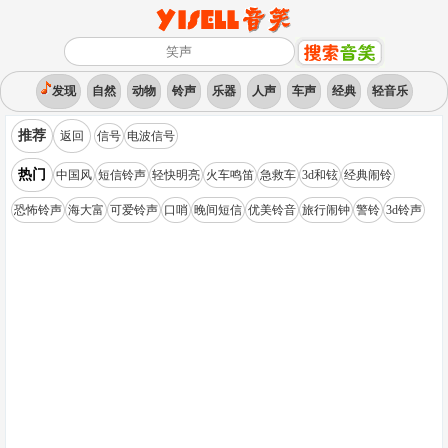
发现
自然
动物
铃声
乐器
人声
车声
经典
轻音乐
推荐
返回
信号
电波信号
热门
中国风
短信铃声
轻快明亮
火车鸣笛
急救车
3d和铉
经典闹铃
恐怖铃声
海大富
可爱铃声
口哨
晚间短信
优美铃音
旅行闹钟
警铃
3d铃声