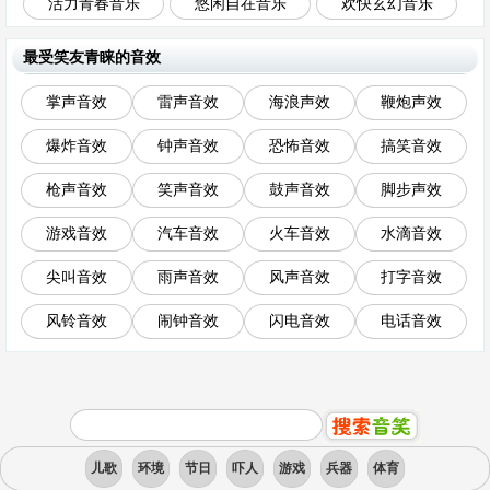
活力青春音乐
悠闲自在音乐
欢快玄幻音乐
最受笑友青睐的音效
掌声音效
雷声音效
海浪声效
鞭炮声效
爆炸音效
钟声音效
恐怖音效
搞笑音效
枪声音效
笑声音效
鼓声音效
脚步声效
游戏音效
汽车音效
火车音效
水滴音效
尖叫音效
雨声音效
风声音效
打字音效
风铃音效
闹钟音效
闪电音效
电话音效
儿歌
环境
节日
吓人
游戏
兵器
体育