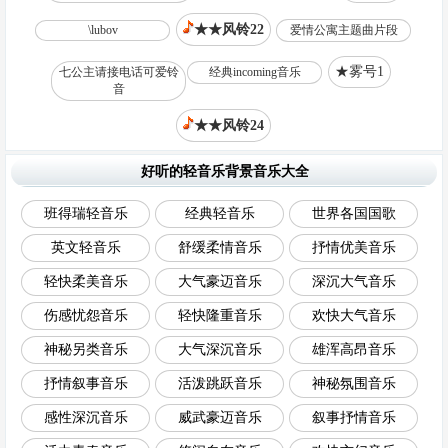
★★风铃22
\lubov
爱情公寓主题曲片段
★雾号1
七公主请接电话可爱铃
经典incoming音乐
音
★★风铃24
好听的轻音乐背景音乐大全
班得瑞轻音乐
经典轻音乐
世界各国国歌
英文轻音乐
舒缓柔情音乐
抒情优美音乐
轻快柔美音乐
大气豪迈音乐
深沉大气音乐
伤感忧怨音乐
轻快隆重音乐
欢快大气音乐
神秘另类音乐
大气深沉音乐
雄浑高昂音乐
抒情叙事音乐
活泼跳跃音乐
神秘氛围音乐
感性深沉音乐
威武豪迈音乐
叙事抒情音乐