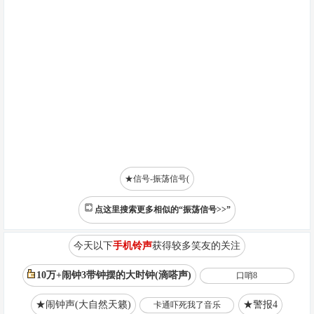
★信号-振荡信号(
点这里搜索更多相似的“振荡信号>>”
今天以下
手机铃声
获得较多笑友的关注
10万+闹钟3带钟摆的大时钟(滴嗒声)
口哨8
★闹钟声(大自然天籁)
★警报4
卡通吓死我了音乐