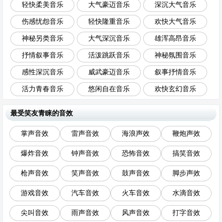
轻快柔美音乐
大气豪迈音乐
深沉大气音乐
伤感忧怨音乐
轻快隆重音乐
欢快大气音乐
神秘另类音乐
大气深沉音乐
雄浑高昂音乐
抒情叙事音乐
活泼跳跃音乐
神秘氛围音乐
感性深沉音乐
威武豪迈音乐
叙事抒情音乐
活力青春音乐
悠闲自在音乐
欢快玄幻音乐
最受笑友青睐的音效
掌声音效
雷声音效
海浪声效
鞭炮声效
爆炸音效
钟声音效
恐怖音效
搞笑音效
枪声音效
笑声音效
鼓声音效
脚步声效
游戏音效
汽车音效
火车音效
水滴音效
尖叫音效
雨声音效
风声音效
打字音效