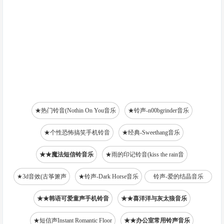
★热门铃音(Nothin On You音乐
★铃声-n00bgrinder音乐
★个性恐怖搞笑手机铃音
★经典-Sweethang音乐
★★魔法短信铃音乐
★雨的印记铃音(kiss the rain音
★3d音效(古筝箫声
★铃声-Dark Horse音乐
铃声-爱的结晶音乐
★★韩语可爱童声手机铃音
★★喜洋洋与灰太狼音乐
★短信声Instant Romantic Floor
★★办公室常用铃声音乐