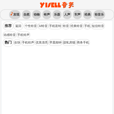
发现
自然
动物
铃声
乐器
人声
车声
经典
轻音乐
推荐
返回
个性铃音
3d铃音
手机彩铃
铃音
经典铃音
手机
短信铃音
动感铃音
手机铃声
热门
欢快
手机铃声
优美清亮
早晨闹钟
甜私房猫
商务手机