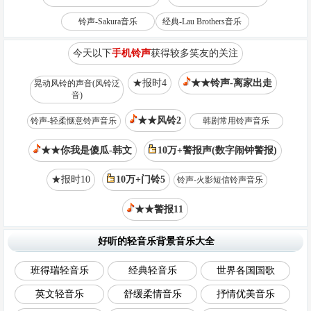
铃声-Sakura音乐
经典-Lau Brothers音乐
今天以下
手机铃声
获得较多笑友的关注
★报时4
★★铃声-离家出走
晃动风铃的声音(风铃泛
音)
★★风铃2
铃声-轻柔惬意铃声音乐
韩剧常用铃声音乐
★★你我是傻瓜-韩文
10万+警报声(数字闹钟警报)
★报时10
10万+门铃5
铃声-火影短信铃声音乐
★★警报11
好听的轻音乐背景音乐大全
班得瑞轻音乐
经典轻音乐
世界各国国歌
英文轻音乐
舒缓柔情音乐
抒情优美音乐