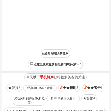
经典-哆啦A梦音乐
点这里搜索更多相似的“哆啦A梦>>”
今天以下
手机铃声
获得较多笑友的关注
★警报8
★★报时5
★★警告1
经典-ROTSEIK音乐
★警报4
晃动风铃的声音(风铃泛
铃声-清新愉悦音乐
音)