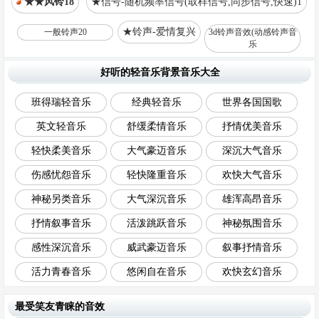
★★风铃18
★信号-随机频率信号(取样信号,同步信号,快速)1
★铃声-爱情复兴
一般铃声20
3d铃声音效(动感铃声音
乐
好听的轻音乐背景音乐大全
班得瑞轻音乐
经典轻音乐
世界各国国歌
英文轻音乐
舒缓柔情音乐
抒情优美音乐
轻快柔美音乐
大气豪迈音乐
深沉大气音乐
伤感忧怨音乐
轻快隆重音乐
欢快大气音乐
神秘另类音乐
大气深沉音乐
雄浑高昂音乐
抒情叙事音乐
活泼跳跃音乐
神秘氛围音乐
感性深沉音乐
威武豪迈音乐
叙事抒情音乐
活力青春音乐
悠闲自在音乐
欢快玄幻音乐
最受笑友青睐的音效