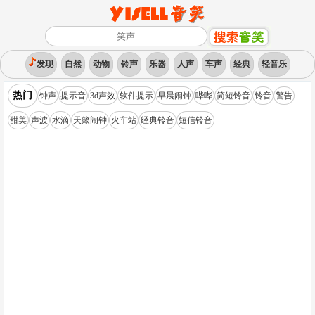
发现
自然
动物
铃声
乐器
人声
车声
经典
轻音乐
热门
钟声
提示音
3d声效
软件提示
早晨闹钟
哔哔
简短铃音
铃音
警告
甜美
声波
水滴
天籁闹钟
火车站
经典铃音
短信铃音