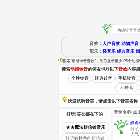
音效：
人声音效
动物声音
配乐：
轻音乐
经典音乐
婚
搜索“
动感铃音音效
”
，为你显示至少125个动
搜索
动感铃音
的笑友也对以下
音效
内容
个性铃音
经典铃音
手机铃音
3d铃音
快速试听音笑，请点击以下音笑名称；
音笑名称[点
好玩!笑友都在下的
经典铃
★★魔法短信铃音乐
时长
人气：
好听有特色的短信铃