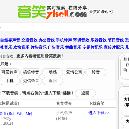
自然界声音
交通音效
办公音效
手机铃声
环境音效
乐器音效
节日音效
恐
礼音乐
欢快音乐
片头音乐
广告音乐
舞曲音乐
专题片配乐
宣传片配乐
儿
更多内容请使用音笑搜索！
感铃音音效，
想
感兴趣：
听
可爱铃声
搞笑铃音
动感
爱情公寓
铃音
手机
短信铃音
返回
下载音笑，请点右侧的“进入下载”链接！
返回
★
击标题试听]
音笑类别
下载音笑
(
手机铃声
进入下载>>
音(Roll With Me)
(轻快)
：29秒
28024