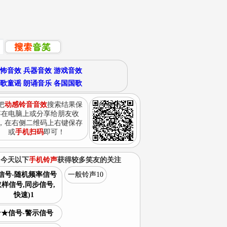
怖音效
兵器音效
游戏音效
歌童谣
朗诵音乐
各国国歌
把
动感铃音音效
搜索结果保
存在电脑上或分享给朋友收
，在右侧二维码上右键保存
或
手机扫码
即可！
今天以下
手机铃声
获得较多笑友的关注
信号-随机频率信号
一般铃声10
取样信号,同步信号,
快速)1
★★信号-警示信号