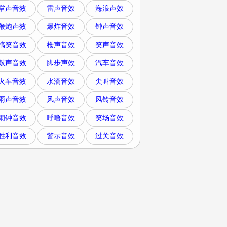
掌声音效
雷声音效
海浪声效
鞭炮声效
爆炸音效
钟声音效
搞笑音效
枪声音效
笑声音效
鼓声音效
脚步声效
汽车音效
火车音效
水滴音效
尖叫音效
雨声音效
风声音效
风铃音效
闹钟音效
呼噜音效
笑场音效
胜利音效
警示音效
过关音效