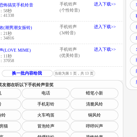
手机铃声
进入下载>>
恐怖搞笑手机铃音
(个性铃音)
：58秒
41338
手机铃声
进入下载>>
音效(潮男潮女振铃)
(3d铃音)
：21秒
34816
手机铃声
进入下载>>
(LOVE MIME)
(优美铃音)
：11秒
37058
换一批内容给我
当前为第
1
页，共
13
页
笑友都在听以下
手机铃声音笑
机
电话
蜡笔小新
号
手机彩铃
清脆风铃
响铃
火车鸣笛
铜风铃
房猫
冒泡铃声
哔哔叫声