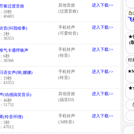
其他音效
进入下载>>
节奏过渡音效
(过渡音效)
：20秒
40483
飞
手机铃声
进入下载>>
铃音(叫我啥事)
(可爱铃音)
：2秒
★
36353
(
手机铃声
进入下载>>
稚气卡通呼唤声
(铃音)
：6秒
经典
36366
★
手机铃声
进入下载>>
日语女声(呐,娜娜)
(铃音)
：19秒
43353
★
其他音效
进入下载>>
声(动感搞笑音乐)
(搞笑DJ)
：46秒
51732
手机铃声
进入下载>>
效果(铃音环绕)
(3d铃音)
：5秒
47012