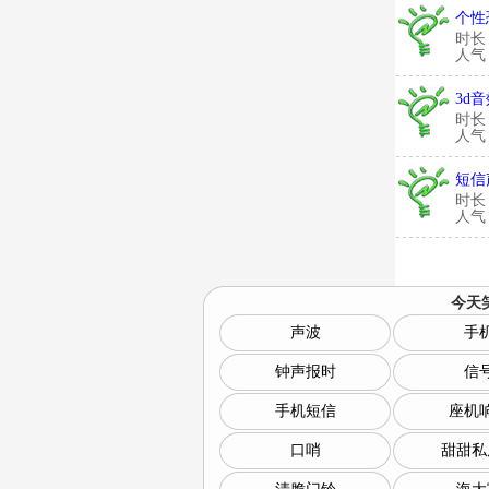
个性
时长
人气：
3d
时长
人气：
短信声
时长
人气：
今天
声波
手
钟声报时
信
手机短信
座机
口哨
甜甜私