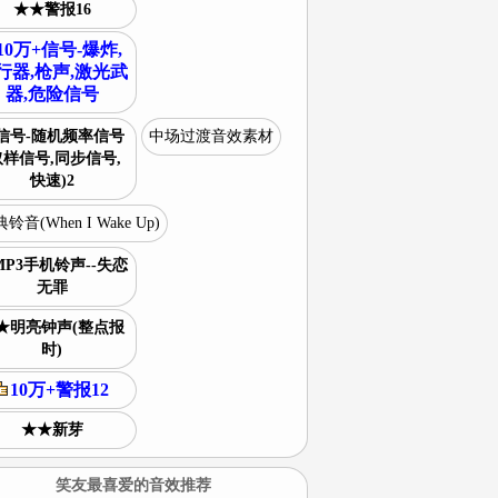
★★警报16
10万+信号-爆炸,
行器,枪声,激光武
器,危险信号
信号-随机频率信号
中场过渡音效素材
取样信号,同步信号,
快速)2
铃音(When I Wake Up)
MP3手机铃声--失恋
无罪
★明亮钟声(整点报
时)
10万+警报12
★★新芽
笑友最喜爱的音效推荐