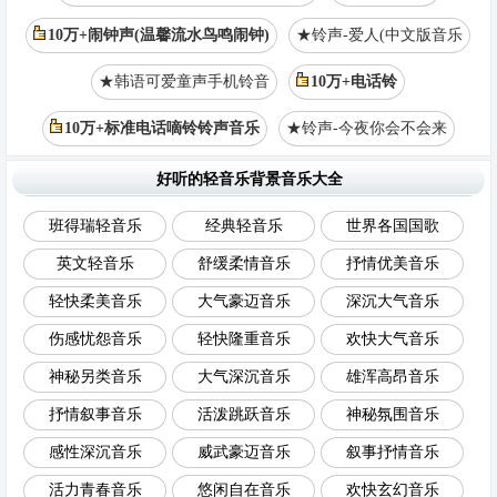
10万+闹钟声(温馨流水鸟鸣闹钟)
★铃声-爱人(中文版音乐
★韩语可爱童声手机铃音
10万+电话铃
10万+标准电话嘀铃铃声音乐
★铃声-今夜你会不会来
好听的轻音乐背景音乐大全
班得瑞轻音乐
经典轻音乐
世界各国国歌
英文轻音乐
舒缓柔情音乐
抒情优美音乐
轻快柔美音乐
大气豪迈音乐
深沉大气音乐
伤感忧怨音乐
轻快隆重音乐
欢快大气音乐
神秘另类音乐
大气深沉音乐
雄浑高昂音乐
抒情叙事音乐
活泼跳跃音乐
神秘氛围音乐
感性深沉音乐
威武豪迈音乐
叙事抒情音乐
活力青春音乐
悠闲自在音乐
欢快玄幻音乐