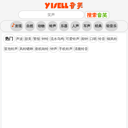
发现
自然
动物
铃声
乐器
人声
车声
经典
轻音乐
热门
声波
甜美
警报
钟铃
流水鸟鸣
可爱铃声
闹钟
口哨
铃音
铜风铃
冒泡铃声
风铃蟋蟀
座机响铃
钟声
手机铃声
清脆铃音