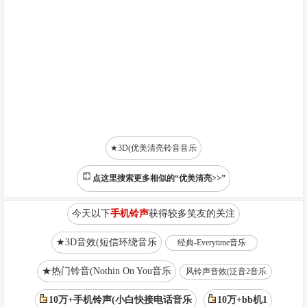
★3D(优美清亮铃音音乐
点这里搜索更多相似的“优美清亮>>”
今天以下
手机铃声
获得较多笑友的关注
★3D音效(短信环绕音乐
经典-Everytime音乐
★热门铃音(Nothin On You音乐
风铃声音效(泛音2音乐
10万+手机铃声(小白快接电话音乐
10万+bb机1