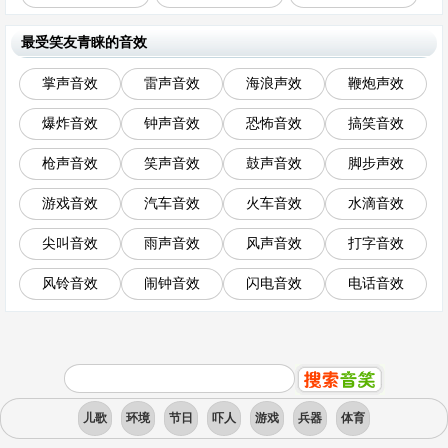
最受笑友青睐的音效
掌声音效
雷声音效
海浪声效
鞭炮声效
爆炸音效
钟声音效
恐怖音效
搞笑音效
枪声音效
笑声音效
鼓声音效
脚步声效
游戏音效
汽车音效
火车音效
水滴音效
尖叫音效
雨声音效
风声音效
打字音效
风铃音效
闹钟音效
闪电音效
电话音效
儿歌
环境
节日
吓人
游戏
兵器
体育