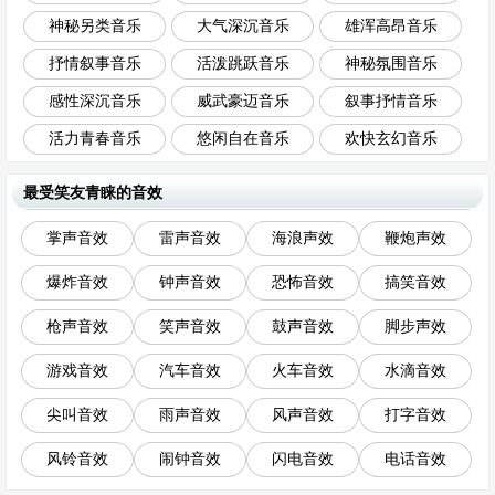
神秘另类音乐
大气深沉音乐
雄浑高昂音乐
抒情叙事音乐
活泼跳跃音乐
神秘氛围音乐
感性深沉音乐
威武豪迈音乐
叙事抒情音乐
活力青春音乐
悠闲自在音乐
欢快玄幻音乐
最受笑友青睐的音效
掌声音效
雷声音效
海浪声效
鞭炮声效
爆炸音效
钟声音效
恐怖音效
搞笑音效
枪声音效
笑声音效
鼓声音效
脚步声效
游戏音效
汽车音效
火车音效
水滴音效
尖叫音效
雨声音效
风声音效
打字音效
风铃音效
闹钟音效
闪电音效
电话音效