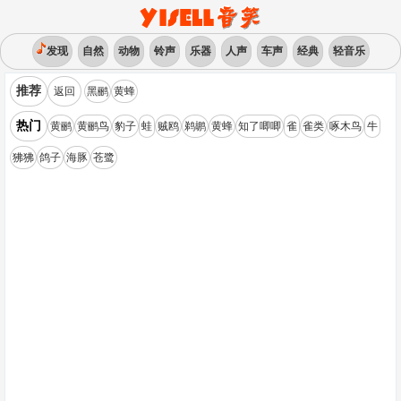
发现
自然
动物
铃声
乐器
人声
车声
经典
轻音乐
推荐
返回
黑鹂
黄蜂
热门
黄鹂
黄鹂鸟
豹子
蛙
贼鸥
鹈鹕
黄蜂
知了唧唧
雀
雀类
啄木鸟
牛
狒狒
鸽子
海豚
苍鹭