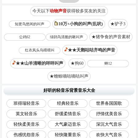
今天以下
动物声音
获得较多笑友的关注
10万+小狗的叫声(乱吠)
★驴子3
知更鸟悠闲的叫声
★猪争食的声音素材
公鸡62
绿鹃鸟清脆的啾叫声
★★天鹅咕咕齐鸣的声音
红衣凤头鸟喂喂叫
★★山羊清晰的咩咩叫声
★狗60
蝉12
★蟾蜍嘀咕嘀咕叫声
好听的轻音乐背景音乐大全
班得瑞轻音乐
经典轻音乐
世界各国国歌
英文轻音乐
舒缓柔情音乐
抒情优美音乐
轻快柔美音乐
大气豪迈音乐
深沉大气音乐
伤感忧怨音乐
轻快隆重音乐
欢快大气音乐