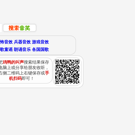
怖音效
兵器音效
游戏音效
歌童谣
朗诵音乐
各国国歌
把
鸡鸭的叫声
搜索结果保存
电脑上或分享给朋友收听，
右侧二维码上右键保存或
手
机扫码
即可！