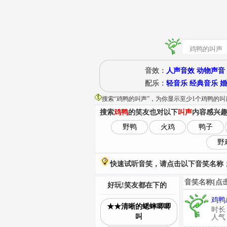
音效：
人声音效
动物声音
配乐：
轻音乐
经典音乐
婚
搜索“
鸡鸭的叫声
”
，为你显示至少1个鸡鸭的叫
搜索
鸡鸭
的笑友也对以下
叫声
内容感兴
野鸭
火鸡
鸭子
野
快速试听音笑，请点击以下音笑名称；
音笑名称[点
好玩!笑友都在下的
鸡鸭
★★清晰的蟋蟀唧唧
时长
叫
人气：