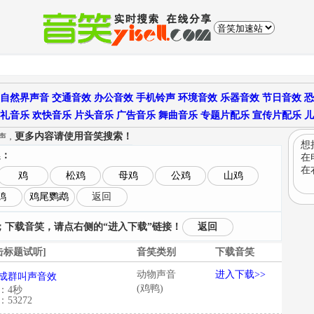
自然界声音
交通音效
办公音效
手机铃声
环境音效
乐器音效
节日音效
恐
礼音乐
欢快音乐
片头音乐
广告音乐
舞曲音乐
专题片配乐
宣传片配乐
儿
更多内容请使用音笑搜索！
声，
想
趣：
在
在
鸡
松鸡
母鸡
公鸡
山鸡
鸡
鸡尾鹦鹉
返回
下载音笑，请点右侧的“进入下载”链接！
返回
击标题试听]
音笑类别
下载音笑
动物声音
进入下载>>
成群叫声音效
(鸡鸭)
：4秒
53272