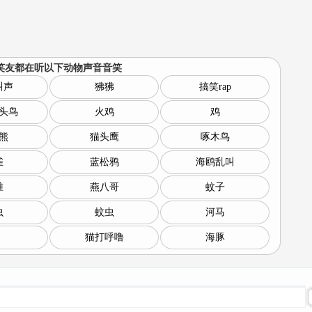
笑友都在听以下
动物声音音笑
叫声
狒狒
搞笑rap
头鸟
火鸡
鸡
熊
猫头鹰
啄木鸟
雀
蓝松鸦
海鸥乱叫
锥
燕八哥
蚊子
虫
蚊虫
河马
猫打呼噜
海豚