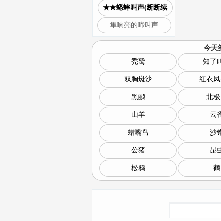
★★蟋蟀叫声(断断续
隼响亮的啼叫声
今天
秃鹫
知了
双胸斑沙
红衣凤
黑鹂
北极
山羊
云
蜡嘴鸟
沙
公猪
昆
松鸦
鹤