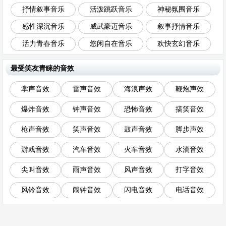
抒情叙事音乐
活泼跳跃音乐
神秘氛围音乐
感性深沉音乐
威武豪迈音乐
叙事抒情音乐
活力青春音乐
悠闲自在音乐
欢快玄幻音乐
最受笑友青睐的音效
掌声音效
雷声音效
海浪声效
鞭炮声效
爆炸音效
钟声音效
恐怖音效
搞笑音效
枪声音效
笑声音效
鼓声音效
脚步声效
游戏音效
汽车音效
火车音效
水滴音效
尖叫音效
雨声音效
风声音效
打字音效
风铃音效
闹钟音效
闪电音效
电话音效