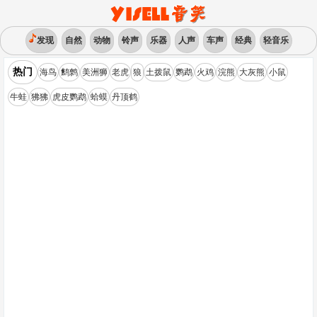
发现
自然
动物
铃声
乐器
人声
车声
经典
轻音乐
热门
海鸟
鹪鹩
美洲狮
老虎
狼
土拨鼠
鹦鹉
火鸡
浣熊
大灰熊
小鼠
牛蛙
狒狒
虎皮鹦鹉
蛤蟆
丹顶鹤