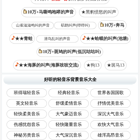
10万+马嘶鸣咆哮的声音
★黑豹愤怒的叫声
10万+奔马
山雀滋滋鸣叫的声音
矶鹞叫声(哔哔叫)
★★青蛙
★★蛤蟆的叫声(池塘)
潜鸟乱叫的声音
10万+斑鸠的叫声(低沉咕咕叫)
★★海豚的叫声(海豚吱吱交流)
★狗13
★斑马13
好听的轻音乐背景音乐大全
班得瑞轻音乐
经典轻音乐
世界各国国歌
英文轻音乐
舒缓柔情音乐
抒情优美音乐
轻快柔美音乐
大气豪迈音乐
深沉大气音乐
伤感忧怨音乐
轻快隆重音乐
欢快大气音乐
神秘另类音乐
大气深沉音乐
雄浑高昂音乐