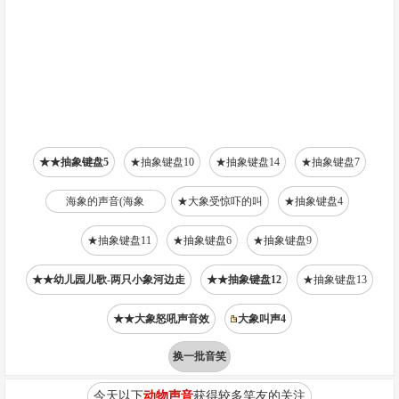
★★抽象键盘5
★抽象键盘10
★抽象键盘14
★抽象键盘7
海象的声音(海象
★大象受惊吓的叫
★抽象键盘4
★抽象键盘11
★抽象键盘6
★抽象键盘9
★★幼儿园儿歌-两只小象河边走
★★抽象键盘12
★抽象键盘13
★★大象怒吼声音效
大象叫声4
换一批音笑
今天以下
动物声音
获得较多笑友的关注