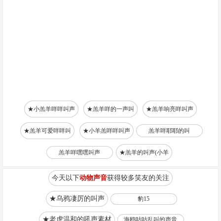
★小羔羊咩咩叫声
★羔羊咩的一声叫
★羔羊响亮咩叫声
★羔羊可爱咩咩叫
★小羊羔咩咩叫声
羔羊咩耶耶的叫
羔羊咩嘿嘿叫声
★羔羊的叫声(小羊
今天以下
动物声音
获得较多笑友的关注
★乌鸦凄厉的叫声
豹15
★老虎温和的吼声素材
海鸥咕咕乱叫的声音