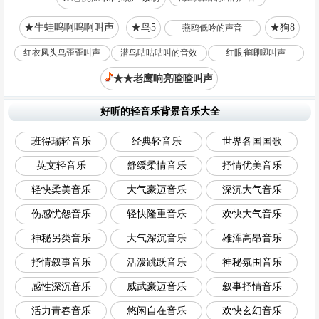
★牛蛙呜啊呜啊叫声
★鸟5
★狗8
燕鸥低吟的声音
红衣凤头鸟歪歪叫声
潜鸟咕咕咕叫的音效
红眼雀唧唧叫声
★★老鹰响亮喳喳叫声
好听的轻音乐背景音乐大全
班得瑞轻音乐
经典轻音乐
世界各国国歌
英文轻音乐
舒缓柔情音乐
抒情优美音乐
轻快柔美音乐
大气豪迈音乐
深沉大气音乐
伤感忧怨音乐
轻快隆重音乐
欢快大气音乐
神秘另类音乐
大气深沉音乐
雄浑高昂音乐
抒情叙事音乐
活泼跳跃音乐
神秘氛围音乐
感性深沉音乐
威武豪迈音乐
叙事抒情音乐
活力青春音乐
悠闲自在音乐
欢快玄幻音乐