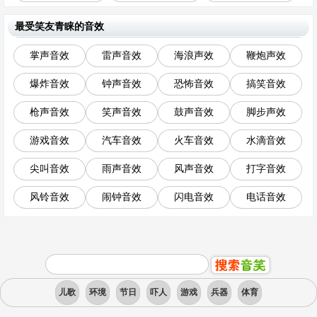
最受笑友青睐的音效
掌声音效
雷声音效
海浪声效
鞭炮声效
爆炸音效
钟声音效
恐怖音效
搞笑音效
枪声音效
笑声音效
鼓声音效
脚步声效
游戏音效
汽车音效
火车音效
水滴音效
尖叫音效
雨声音效
风声音效
打字音效
风铃音效
闹钟音效
闪电音效
电话音效
儿歌
环境
节日
吓人
游戏
兵器
体育