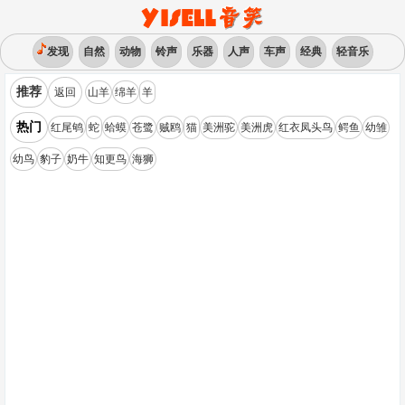
发现
自然
动物
铃声
乐器
人声
车声
经典
轻音乐
推荐
返回
山羊
绵羊
羊
热门
红尾鸲
蛇
蛤蟆
苍鹭
贼鸥
猫
美洲驼
美洲虎
红衣凤头鸟
鳄鱼
幼雏
幼鸟
豹子
奶牛
知更鸟
海狮