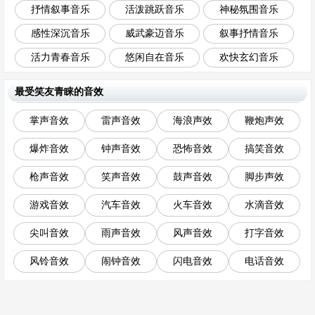
抒情叙事音乐
活泼跳跃音乐
神秘氛围音乐
感性深沉音乐
威武豪迈音乐
叙事抒情音乐
活力青春音乐
悠闲自在音乐
欢快玄幻音乐
最受笑友青睐的音效
掌声音效
雷声音效
海浪声效
鞭炮声效
爆炸音效
钟声音效
恐怖音效
搞笑音效
枪声音效
笑声音效
鼓声音效
脚步声效
游戏音效
汽车音效
火车音效
水滴音效
尖叫音效
雨声音效
风声音效
打字音效
风铃音效
闹钟音效
闪电音效
电话音效