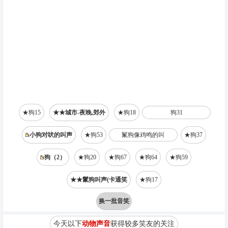
★狗15
★★城市-夜晚,郊外
★狗18
狗31
小狗对吠的叫声
★狗53
鬣狗像鸡鸣的叫
★狗37
狗（2）
★狗20
★狗67
★狗64
★狗59
★★鬣狗叫声(卡通笑
★狗17
换一批音笑
今天以下
动物声音
获得较多笑友的关注