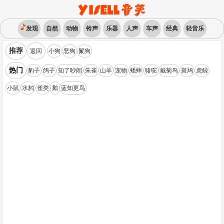
发现
自然
动物
铃声
乐器
人声
车声
经典
轻音乐
推荐
返回
小狗
恶狗
鬣狗
热门
豹子
鸽子
知了吵闹
朱雀
山羊
宠物
蟋蟀
骆驼
戴菊鸟
斑鸠
虎鲸
小鼠
水鸫
雀类
鹅
蓝知更鸟