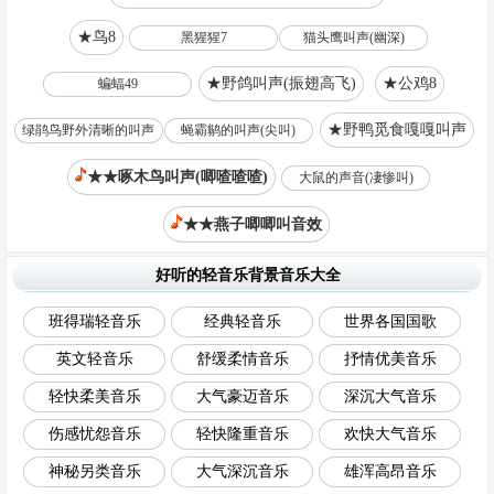
★鸟8
黑猩猩7
猫头鹰叫声(幽深)
★野鸽叫声(振翅高飞)
★公鸡8
蝙蝠49
★野鸭觅食嘎嘎叫声
绿鹃鸟野外清晰的叫声
蝇霸鹟的叫声(尖叫)
★★啄木鸟叫声(唧喳喳喳)
大鼠的声音(凄惨叫)
★★燕子唧唧叫音效
好听的轻音乐背景音乐大全
班得瑞轻音乐
经典轻音乐
世界各国国歌
英文轻音乐
舒缓柔情音乐
抒情优美音乐
轻快柔美音乐
大气豪迈音乐
深沉大气音乐
伤感忧怨音乐
轻快隆重音乐
欢快大气音乐
神秘另类音乐
大气深沉音乐
雄浑高昂音乐