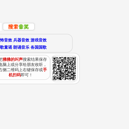
怖音效
兵器音效
游戏音效
歌童谣
朗诵音乐
各国国歌
把
狒狒的叫声
搜索结果保存
电脑上或分享给朋友收听，
右侧二维码上右键保存或
手
机扫码
即可！