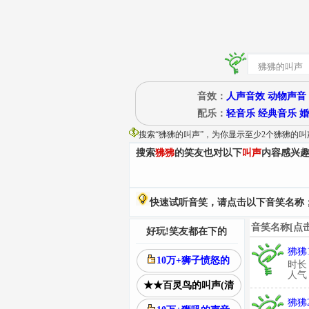
音效：
人声音效
动物声音
配乐：
轻音乐
经典音乐
婚
搜索“
狒狒的叫声
”
，为你显示至少2个狒狒的叫
搜索
狒狒
的笑友也对以下
叫声
内容感兴
快速试听音笑，请点击以下音笑名称；
音笑名称[点
好玩!笑友都在下的
狒狒
10万+狮子愤怒的
时长
人气：
★★百灵鸟的叫声(清
狒狒