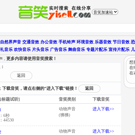
自然界声音
交通音效
办公音效
手机铃声
环境音效
乐器音效
节日音效
恐
礼音乐
欢快音乐
片头音乐
广告音乐
舞曲音乐
专题片配乐
宣传片配乐
儿
更多内容请使用音笑搜索！
声，
想
趣：
在
在
返回
下载音笑，请点右侧的“进入下载”链接！
返回
击标题试听]
音笑类别
下载音笑
动物声音
进入下载>>
1
(狒狒)
：6秒
44530
动物声音
进入下载>>
2