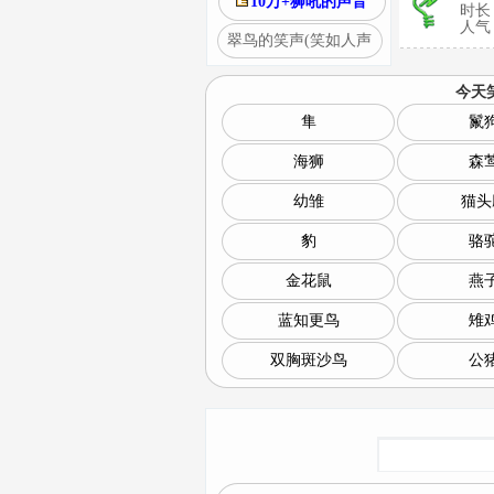
10万+狮吼的声音
时长
人气：
翠鸟的笑声(笑如人声
今天
隼
鬣
海狮
森
幼雏
猫头
豹
骆
金花鼠
燕
蓝知更鸟
雉
双胸斑沙鸟
公