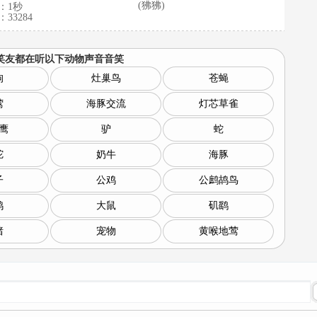
(狒狒)
：1秒
33284
笑友都在听以下
动物声音音笑
狗
灶巢鸟
苍蝇
莺
海豚交流
灯芯草雀
鹰
驴
蛇
驼
奶牛
海豚
子
公鸡
公鹧鸪鸟
鸡
大鼠
矶鹞
猪
宠物
黄喉地莺