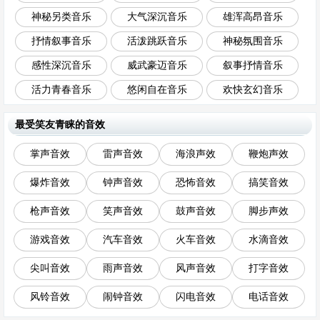
神秘另类音乐
大气深沉音乐
雄浑高昂音乐
抒情叙事音乐
活泼跳跃音乐
神秘氛围音乐
感性深沉音乐
威武豪迈音乐
叙事抒情音乐
活力青春音乐
悠闲自在音乐
欢快玄幻音乐
最受笑友青睐的音效
掌声音效
雷声音效
海浪声效
鞭炮声效
爆炸音效
钟声音效
恐怖音效
搞笑音效
枪声音效
笑声音效
鼓声音效
脚步声效
游戏音效
汽车音效
火车音效
水滴音效
尖叫音效
雨声音效
风声音效
打字音效
风铃音效
闹钟音效
闪电音效
电话音效