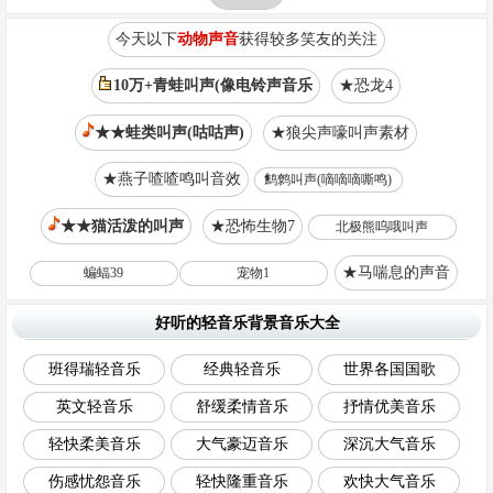
今天以下
动物声音
获得较多笑友的关注
10万+青蛙叫声(像电铃声音乐
★恐龙4
★★蛙类叫声(咕咕声)
★狼尖声嚎叫声素材
★燕子喳喳鸣叫音效
鹪鹩叫声(嘀嘀嘀嘶鸣)
★★猫活泼的叫声
★恐怖生物7
北极熊呜哦叫声
★马喘息的声音
蝙蝠39
宠物1
好听的轻音乐背景音乐大全
班得瑞轻音乐
经典轻音乐
世界各国国歌
英文轻音乐
舒缓柔情音乐
抒情优美音乐
轻快柔美音乐
大气豪迈音乐
深沉大气音乐
伤感忧怨音乐
轻快隆重音乐
欢快大气音乐