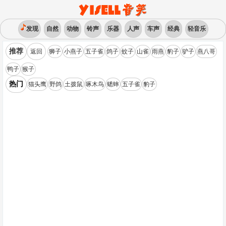
发现
自然
动物
铃声
乐器
人声
车声
经典
轻音乐
推荐
返回
狮子
小燕子
五子雀
鸽子
蚊子
山雀
雨燕
豹子
驴子
燕八哥
鸭子
猴子
热门
猫头鹰
野鸽
土拨鼠
啄木鸟
蟋蟀
五子雀
豹子