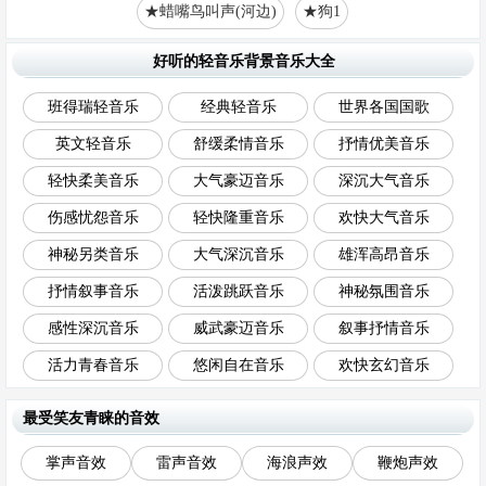
★蜡嘴鸟叫声(河边)
★狗1
好听的轻音乐背景音乐大全
班得瑞轻音乐
经典轻音乐
世界各国国歌
英文轻音乐
舒缓柔情音乐
抒情优美音乐
轻快柔美音乐
大气豪迈音乐
深沉大气音乐
伤感忧怨音乐
轻快隆重音乐
欢快大气音乐
神秘另类音乐
大气深沉音乐
雄浑高昂音乐
抒情叙事音乐
活泼跳跃音乐
神秘氛围音乐
感性深沉音乐
威武豪迈音乐
叙事抒情音乐
活力青春音乐
悠闲自在音乐
欢快玄幻音乐
最受笑友青睐的音效
掌声音效
雷声音效
海浪声效
鞭炮声效