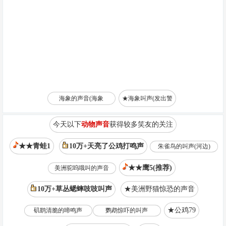
海象的声音(海象
★海象叫声(发出警
今天以下
动物声音
获得较多笑友的关注
★★青蛙1
10万+天亮了公鸡打鸣声
朱雀鸟的叫声(河边)
★★鹰5(推荐)
美洲驼呜哦叫的声音
10万+草丛蟋蟀吱吱叫声
★美洲野猫惊恐的声音
★公鸡79
矶鹞清脆的啼鸣声
鹦鹉惊吓的叫声