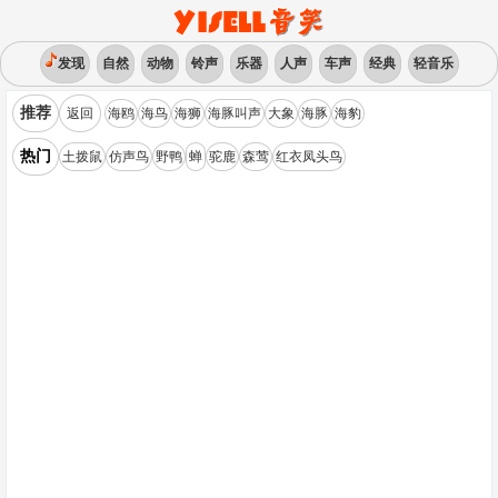
发现
自然
动物
铃声
乐器
人声
车声
经典
轻音乐
推荐
返回
海鸥
海鸟
海狮
海豚叫声
大象
海豚
海豹
热门
土拨鼠
仿声鸟
野鸭
蝉
驼鹿
森莺
红衣凤头鸟