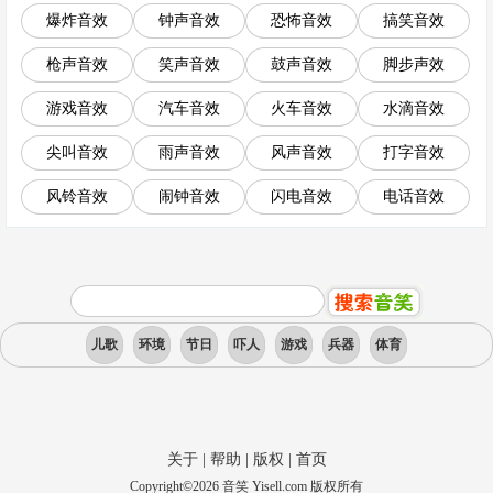
爆炸音效
钟声音效
恐怖音效
搞笑音效
枪声音效
笑声音效
鼓声音效
脚步声效
游戏音效
汽车音效
火车音效
水滴音效
尖叫音效
雨声音效
风声音效
打字音效
风铃音效
闹钟音效
闪电音效
电话音效
儿歌
环境
节日
吓人
游戏
兵器
体育
关于
|
帮助
|
版权
|
首页
Copyright
©
2026
音笑 Yisell.com 版权所有