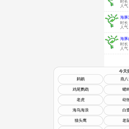
时长
人气：
海豚
时长
人气：
海豚
时长
人气：
今天
鹈鹕
燕八
鸡尾鹦鹉
蟋
老虎
幼
海鸟海浪
白
猫头鹰
老