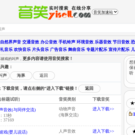
自然界声音
交通音效
办公音效
手机铃声
环境音效
乐器音效
节日音效
恐
礼音乐
欢快音乐
片头音乐
广告音乐
舞曲音乐
专题片配乐
宣传片配乐
儿
更多内容请使用音笑搜索！
豚嬉戏的叫声，
想
感兴趣：
保
听
叫声
海豚
返回
下载音笑，请点右侧的“进入下载”链接！
返回
击标题试听]
音笑类别
下载音笑
★
动物声音
进入下载>>
声音效(与同伴交流)
(海豚交流)
：13秒
37169
人声音效
进入下载>>
嬉戏(婴儿说话)