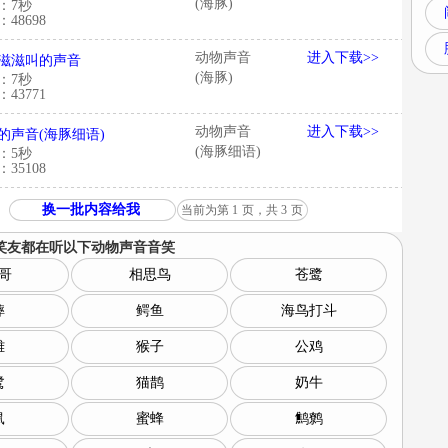
(海豚)
：7秒
48698
动物声音
进入下载>>
滋滋叫的声音
(海豚)
：7秒
43771
动物声音
进入下载>>
的声音(海豚细语)
(海豚细语)
：5秒
35108
换一批内容给我
当前为第
1
页，共
3
页
笑友都在听以下
动物声音音笑
哥
相思鸟
苍鹭
蟀
鳄鱼
海鸟打斗
雏
猴子
公鸡
鹭
猫鹊
奶牛
鼠
蜜蜂
鹪鹩