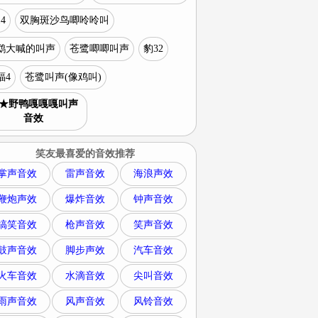
4
双胸斑沙鸟唧呤呤叫
鹉大喊的叫声
苍鹭唧唧叫声
豹32
蝠4
苍鹭叫声(像鸡叫)
★野鸭嘎嘎嘎叫声
音效
笑友最喜爱的音效推荐
掌声音效
雷声音效
海浪声效
鞭炮声效
爆炸音效
钟声音效
搞笑音效
枪声音效
笑声音效
鼓声音效
脚步声效
汽车音效
火车音效
水滴音效
尖叫音效
雨声音效
风声音效
风铃音效