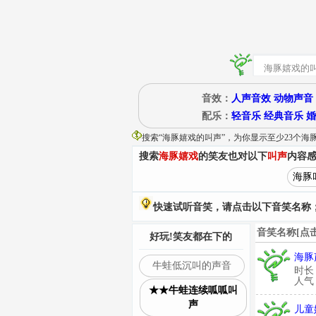
音效：
人声音效
动物声音
配乐：
轻音乐
经典音乐
婚
搜索“
海豚嬉戏的叫声
”
，为你显示至少23个海
搜索
海豚嬉戏
的笑友也对以下
叫声
内容
海豚
快速试听音笑，请点击以下音笑名称；
音笑名称[点
好玩!笑友都在下的
海豚
牛蛙低沉叫的声音
时长
人气：
★★牛蛙连续呱呱叫
声
儿童