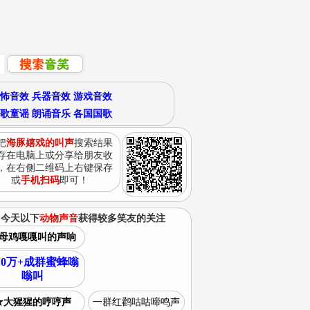
怖音效
兵器音效
游戏音效
歌童谣
朗诵音乐
各国国歌
把
海豚嬉戏的叫声
搜索结果
存在电脑上或分享给朋友收
，在右侧二维码上右键保存
或
手机扫码
即可！
今天以下
动物声音
获得较多笑友的关注
母鸡嘎嘎叫的声响
10万+成群蜜蜂嗡
嗡叫
★大猩猩的哼哼声
一群红鹳咕咕啼鸣声