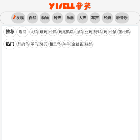
发现
自然
动物
铃声
乐器
人声
车声
经典
轻音乐
推荐
返回
火鸡
母鸡
松鸦
鸡尾鹦鹉
山鸡
公鸡
野鸡
鸡
松鼠
蓝松鸦
热门
鹧鸪鸟
翠鸟
骆驼
相思鸟
羔羊
金丝雀
猫鹊