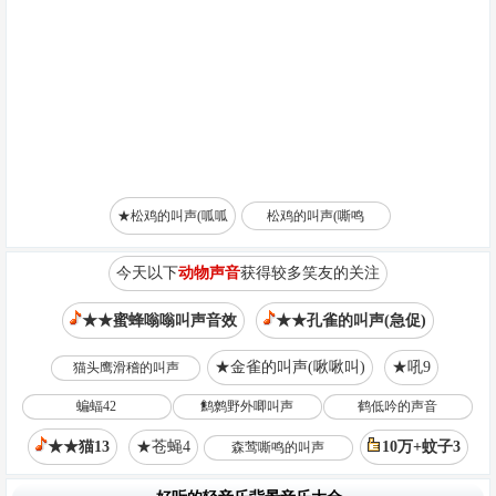
★松鸡的叫声(呱呱
松鸡的叫声(嘶鸣
今天以下
动物声音
获得较多笑友的关注
★★蜜蜂嗡嗡叫声音效
★★孔雀的叫声(急促)
★金雀的叫声(啾啾叫)
★吼9
猫头鹰滑稽的叫声
蝙蝠42
鹪鹩野外唧叫声
鹤低吟的声音
★★猫13
★苍蝇4
10万+蚊子3
森莺嘶鸣的叫声