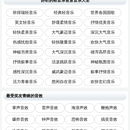
好听的轻音乐背景音乐大全
班得瑞轻音乐
经典轻音乐
世界各国国歌
英文轻音乐
舒缓柔情音乐
抒情优美音乐
轻快柔美音乐
大气豪迈音乐
深沉大气音乐
伤感忧怨音乐
轻快隆重音乐
欢快大气音乐
神秘另类音乐
大气深沉音乐
雄浑高昂音乐
抒情叙事音乐
活泼跳跃音乐
神秘氛围音乐
感性深沉音乐
威武豪迈音乐
叙事抒情音乐
活力青春音乐
悠闲自在音乐
欢快玄幻音乐
最受笑友青睐的音效
掌声音效
雷声音效
海浪声效
鞭炮声效
爆炸音效
钟声音效
恐怖音效
搞笑音效