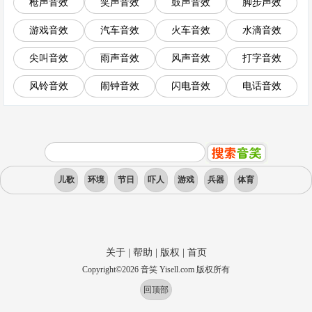
枪声音效
笑声音效
鼓声音效
脚步声效
游戏音效
汽车音效
火车音效
水滴音效
尖叫音效
雨声音效
风声音效
打字音效
风铃音效
闹钟音效
闪电音效
电话音效
儿歌
环境
节日
吓人
游戏
兵器
体育
关于
|
帮助
|
版权
|
首页
Copyright
©
2026
音笑 Yisell.com 版权所有
回顶部