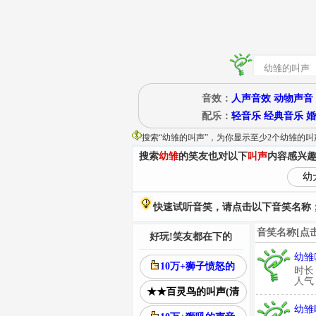
音效：
人声音效
动物声音
配乐：
轻音乐
经典音乐
婚
搜索“
幼雏的叫声
”
，为你显示至少2个幼雏的叫
搜索
幼雏
的笑友也对以下
叫声
内容感兴
幼
快速试听音笑，请点击以下音笑名称；
音笑名称[点
好玩!笑友都在下的
幼雏
10万+狮子愤怒的
时长
人气：
★★百灵鸟的叫声(清
幼雏