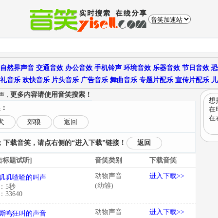
自然界声音
交通音效
办公音效
手机铃声
环境音效
乐器音效
节日音效
恐
礼音乐
欢快音乐
片头音乐
广告音乐
舞曲音乐
专题片配乐
宣传片配乐
儿
更多内容请使用音笑搜索！
声，
想
趣：
在
在
犬
郊狼
返回
下载音笑，请点右侧的“进入下载”链接！
返回
击标题试听]
音笑类别
下载音笑
动物声音
进入下载>>
叽叽喳喳的叫声
(幼雏)
：5秒
33640
动物声音
进入下载>>
嘶鸣狂叫的声音