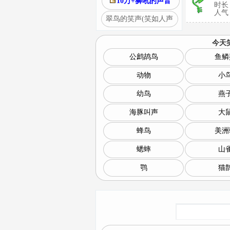
10万+狮吼的声音
时长
人气：
翠鸟的笑声(笑如人声
今天
公鹧鸪鸟
鱼鳞
动物
小
幼鸟
燕
海豚叫声
大
蜂鸟
美洲
蟋蟀
山
鹗
猫