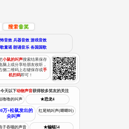
怖音效
兵器音效
游戏音效
歌童谣
朗诵音乐
各国国歌
把
小鼠的叫声
搜索结果保存
电脑上或分享给朋友收听，
右侧二维码上右键保存或
手
机扫码
即可！
今天以下
动物声音
获得较多笑友的关注
咕噜噜的叫声
★恐龙4
10万+松鼠发出的
红尾鸲叫声(唧唧叫)
尖叫声
燕子吞咽的声音
★蝙蝠54