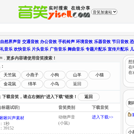
自然界声音
交通音效
办公音效
手机铃声
环境音效
乐器音效
节日音效
恐
礼音乐
欢快音乐
片头音乐
广告音乐
舞曲音乐
专题片配乐
宣传片配乐
儿
更多内容请使用音笑搜索！
声，
想
趣：
在
在
天竺鼠
小燕子
小狗
山羊
小猫
金花鼠
绵羊
小鸟
返回
下载音笑，请点右侧的“进入下载”链接！
返回
鹅
击标题试听]
音笑类别
下载音笑
动物声音
进入下载>>
啾啾叫声素材
(小鼠)
：1秒
39152
小