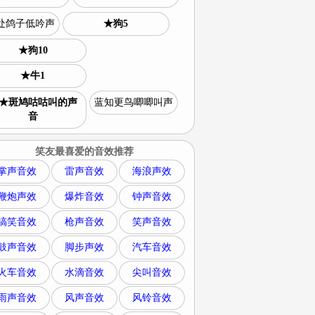
处鸽子低吟声
★狗5
★狗10
★牛1
★斑鸠咕咕叫的声
蓝知更鸟唧唧叫声
音
笑友最喜爱的音效推荐
掌声音效
雷声音效
海浪声效
鞭炮声效
爆炸音效
钟声音效
搞笑音效
枪声音效
笑声音效
鼓声音效
脚步声效
汽车音效
火车音效
水滴音效
尖叫音效
雨声音效
风声音效
风铃音效