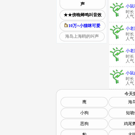
声
小鼠
时长
★★傍晚蝉鸣叫音效
人气：
10万+小猫咪可爱
小老
时长
海岛上海鸥的叫声
人气：
小老
时长
人气：
小鼠
时长
人气：
今天
鹰
海
小狗
短吻
恶狗
鸡尾
豹
犬