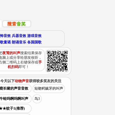
怖音效
兵器音效
游戏音效
歌童谣
朗诵音乐
各国国歌
把
夜莺的叫声
搜索结果保存
电脑上或分享给朋友收听，
右侧二维码上右键保存或
手
机扫码
即可！
今天以下
动物声音
获得较多笑友的关注
鹿长啸的声音音效
短吻鳄龇牙的叫声
牛蛙呜啊呜啊叫声
鸟3
★★蚊子1(推荐)