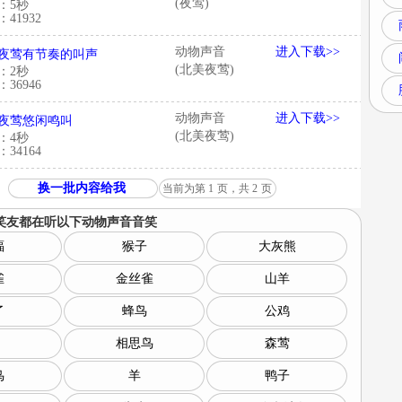
(夜莺)
：5秒
41932
动物声音
进入下载>>
夜莺有节奏的叫声
(北美夜莺)
：2秒
36946
动物声音
进入下载>>
夜莺悠闲鸣叫
(北美夜莺)
：4秒
34164
换一批内容给我
当前为第
1
页，共
2
页
笑友都在听以下
动物声音音笑
蝠
猴子
大灰熊
雀
金丝雀
山羊
了
蜂鸟
公鸡
相思鸟
森莺
鸟
羊
鸭子