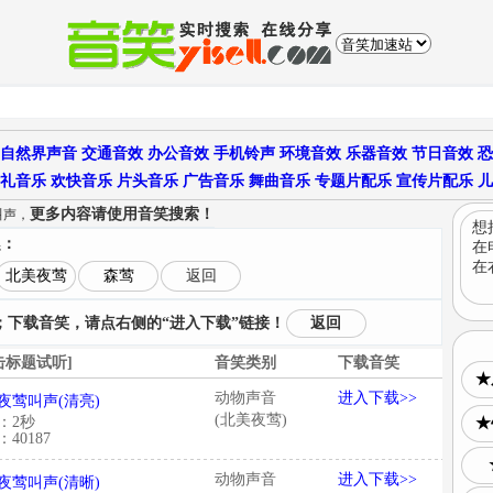
自然界声音
交通音效
办公音效
手机铃声
环境音效
乐器音效
节日音效
恐
礼音乐
欢快音乐
片头音乐
广告音乐
舞曲音乐
专题片配乐
宣传片配乐
儿
更多内容请使用音笑搜索！
叫声，
想
趣：
在
在
北美夜莺
森莺
返回
下载音笑，请点右侧的“进入下载”链接！
返回
击标题试听]
音笑类别
下载音笑
★
动物声音
进入下载>>
夜莺叫声(清亮)
(北美夜莺)
：2秒
★
40187
动物声音
进入下载>>
夜莺叫声(清晰)