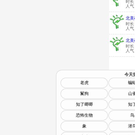
时长
人气：
北美
时长
人气：
北美
时长
人气：
今天
老虎
蝙
鬣狗
山
知了唧唧
知
恐怖生物
鸟
象
潜