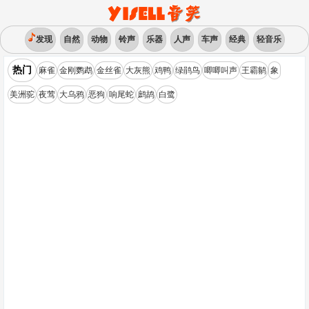
发现
自然
动物
铃声
乐器
人声
车声
经典
轻音乐
热门
麻雀
金刚鹦鹉
金丝雀
大灰熊
鸡鸭
绿鹃鸟
唧唧叫声
王霸鹟
象
美洲驼
夜莺
大乌鸦
恶狗
响尾蛇
鹧鸪
白鹭