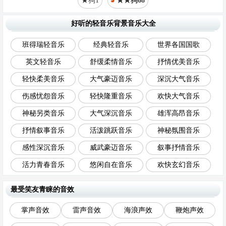
★狗1
★★狗68
好听的轻音乐背景音乐大全
班得瑞轻音乐
经典轻音乐
世界各国国歌
英文轻音乐
舒缓柔情音乐
抒情优美音乐
轻快柔美音乐
大气豪迈音乐
深沉大气音乐
伤感忧怨音乐
轻快隆重音乐
欢快大气音乐
神秘另类音乐
大气深沉音乐
雄浑高昂音乐
抒情叙事音乐
活泼跳跃音乐
神秘氛围音乐
感性深沉音乐
威武豪迈音乐
叙事抒情音乐
活力青春音乐
悠闲自在音乐
欢快玄幻音乐
最受笑友青睐的音效
掌声音效
雷声音效
海浪声效
鞭炮声效