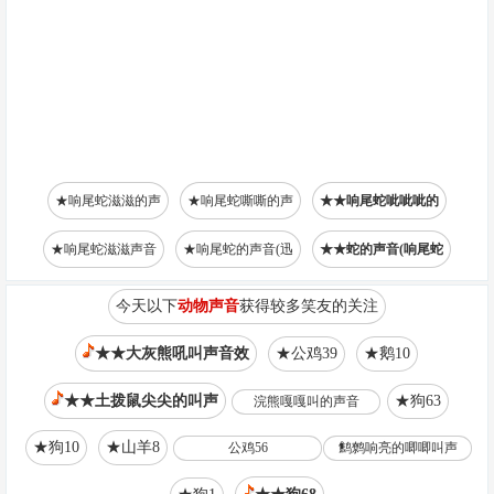
★响尾蛇滋滋的声
★响尾蛇嘶嘶的声
★★响尾蛇呲呲呲的
★响尾蛇滋滋声音
★响尾蛇的声音(迅
★★蛇的声音(响尾蛇
今天以下
动物声音
获得较多笑友的关注
★★大灰熊吼叫声音效
★公鸡39
★鹅10
★★土拨鼠尖尖的叫声
★狗63
浣熊嘎嘎叫的声音
★狗10
★山羊8
公鸡56
鹪鹩响亮的唧唧叫声