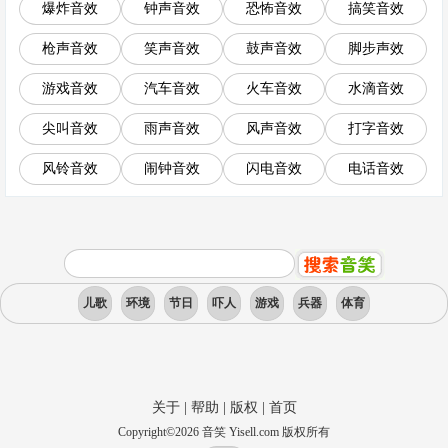
爆炸音效
钟声音效
恐怖音效
搞笑音效
枪声音效
笑声音效
鼓声音效
脚步声效
游戏音效
汽车音效
火车音效
水滴音效
尖叫音效
雨声音效
风声音效
打字音效
风铃音效
闹钟音效
闪电音效
电话音效
儿歌
环境
节日
吓人
游戏
兵器
体育
关于
|
帮助
|
版权
|
首页
Copyright
©
2026
音笑 Yisell.com 版权所有