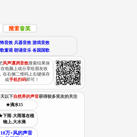
怖音效
兵器音效
游戏音效
歌童谣
朗诵音乐
各国国歌
把
风声凛冽音效
搜索结果保
存在电脑上或分享给朋友收
，在右侧二维码上右键保存
或
手机扫码
即可！
今天以下
自然界的声音
获得较多笑友的关注
★滴水15
★下雨-大雨落在植
物上,大水滴
10万+风的声音