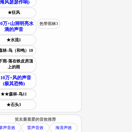
(海风瑟瑟作响)
★狂风
10万+山洞明亮水
热带雨林3
滴的声音
★水流1
森林-鸟（和鸣）10
下雨-落在铁皮房顶
上的雨
10万+风的声音
(极其恐怖)
★★森林-鸟11
★石头3
笑友最喜爱的音效推荐
掌声音效
雷声音效
海浪声效