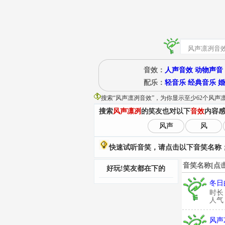
音效：
人声音效
动物声音
配乐：
轻音乐
经典音乐
婚
搜索“
风声凛冽音效
”
，为你显示至少62个风声
搜索
风声凛冽
的笑友也对以下
音效
内容
风声
风
快速试听音笑，请点击以下音笑名称；
音笑名称[点
好玩!笑友都在下的
冬日
时长
人气：
风声