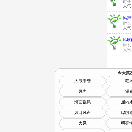
时长
人气：
风声
时长
人气：
风吹
时长
人气：
今天笑
大浪来袭
狂
风声
瀑
海面强风
屋内
风口风声
哗啦
大风
明亮