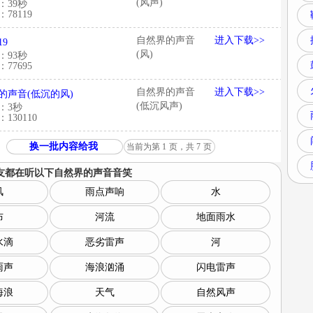
(风声)
：39秒
78119
自然界的声音
进入下载>>
19
(风)
：93秒
77695
自然界的声音
进入下载>>
的声音(低沉的风)
(低沉风声)
：3秒
130110
换一批内容给我
当前为第
1
页，共
7
页
友都在听以下
自然界的声音音笑
风
雨点声响
水
布
河流
地面雨水
水滴
恶劣雷声
河
雨声
海浪汹涌
闪电雷声
海浪
天气
自然风声