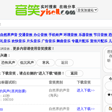
自然界声音
交通音效
办公音效
手机铃声
环境音效
乐器音效
节日音效
恐
礼音乐
欢快音乐
片头音乐
广告音乐
舞曲音乐
专题片配乐
宣传片配乐
儿
更多内容请使用音笑搜索！
凛冽音效，
想
感兴趣：
听
恐怖风声
低沉风声
寒风
返回
下载音笑，请点右侧的“进入下载”链接！
返回
击标题试听]
音笑类别
下载音笑
自然界的声音
进入下载>>
的风声(凛冽急骤)
★
(海风)
：41秒
100310
自然界的声音
进入下载>>
20