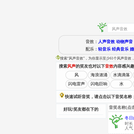
音效：
人声音效
动物声音
配乐：
轻音乐
经典音乐
婚
搜索“
风声音效
”
，为你显示至少61个风声音效
搜索
风声
的笑友也对以下
音效
内容感兴
风
海浪汹涌
水滴滴落
闪电雷声
闪电巨响
水
快速试听音笑，请点击以下音笑名称；
音笑名称[点
好玩!笑友都在下的
冬日
时长
人气：