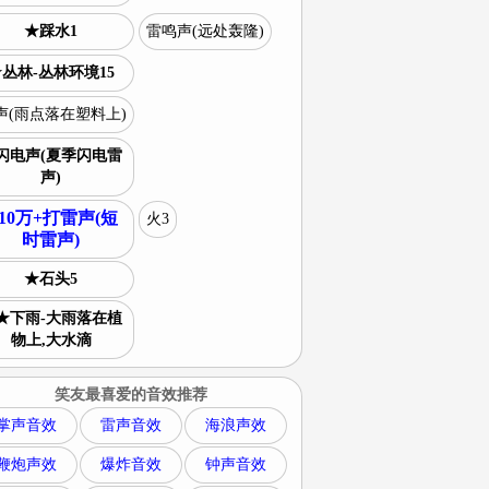
★踩水1
雷鸣声(远处轰隆)
丛林-丛林环境15
声(雨点落在塑料上)
闪电声(夏季闪电雷
声)
10万+打雷声(短
火3
时雷声)
★石头5
★下雨-大雨落在植
物上,大水滴
笑友最喜爱的音效推荐
掌声音效
雷声音效
海浪声效
鞭炮声效
爆炸音效
钟声音效