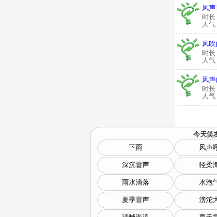
风声
时长
人气：
风吹
时长
人气：
风声
时长
人气：
今天笑
下雨
风声
深沉雷声
轻柔
雨水滴落
水泡
夏季雷声
滂沱