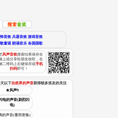
怖音效
兵器音效
游戏音效
歌童谣
朗诵音乐
各国国歌
把
风声音效
搜索结果保存在
脑上或分享给朋友收听，在
侧二维码上右键保存或
手机
扫码
即可！
今天以下
自然界的声音
获得较多笑友的关注
★风声9
闪电的声音(剧烈闪
电)
滴的声音(重而密集)