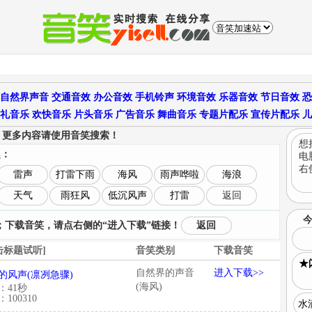
自然界声音
交通音效
办公音效
手机铃声
环境音效
乐器音效
节日音效
恐
礼音乐
欢快音乐
片头音乐
广告音乐
舞曲音乐
专题片配乐
宣传片配乐
儿
更多内容请使用音笑搜索！
，
想
趣：
电
右
雷声
打雷下雨
海风
雨声哗啦
海浪
天气
雨狂风
低沉风声
打雷
返回
下载音笑，请点右侧的“进入下载”链接！
返回
击标题试听]
音笑类别
下载音笑
★
自然界的声音
进入下载>>
的风声(凛冽急骤)
(海风)
：41秒
100310
水