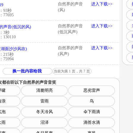
自然界的声音
进入下载>>
19
(风)
：93秒
77695
自然界的声音
进入下载>>
的声音(低沉的风)
(低沉风声)
：3秒
130110
自然界的声音
进入下载>>
(湖面沙沙风吹)
(风声)
：215秒
75994
换一批内容给我
当前为第
1
页，共
7
页
友都在听以下
自然界的声音音笑
呼啸
清脆明亮
恶劣雷声
海浪
雷雨
鸟
气泡
冬天冷风
伞下雨滴
大雨
沼泽
滴答水滴