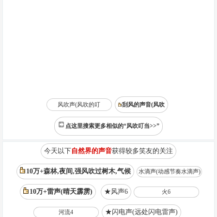
风吹声(风吹的叮
刮风的声音(风吹
点这里搜索更多相似的“风吹叮当>>”
今天以下
自然界的声音
获得较多笑友的关注
10万+森林,夜间,强风吹过树木,气候
水滴声(动感节奏水滴声)
10万+雷声(晴天霹雳)
★风声6
火6
★闪电声(远处闪电雷声)
河流4