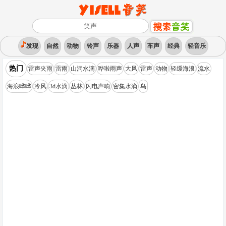
发现
自然
动物
铃声
乐器
人声
车声
经典
轻音乐
热门
雷声夹雨
雷雨
山洞水滴
哗啦雨声
大风
雷声
动物
轻缓海浪
流水
海浪哗哗
冷风
3d水滴
丛林
闪电声响
密集水滴
鸟