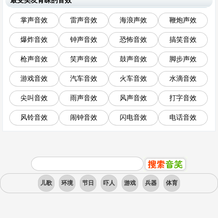
最受笑友青睐的音效
掌声音效
雷声音效
海浪声效
鞭炮声效
爆炸音效
钟声音效
恐怖音效
搞笑音效
枪声音效
笑声音效
鼓声音效
脚步声效
游戏音效
汽车音效
火车音效
水滴音效
尖叫音效
雨声音效
风声音效
打字音效
风铃音效
闹钟音效
闪电音效
电话音效
儿歌
环境
节日
吓人
游戏
兵器
体育