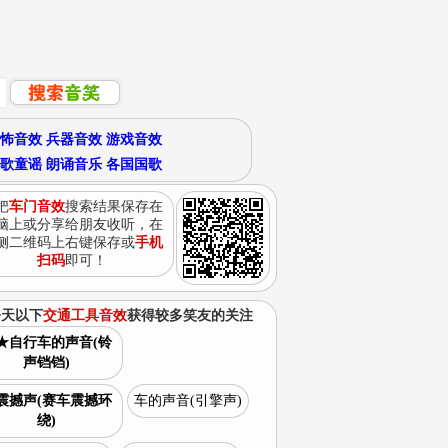
怖音效
兵器音效
游戏音效
歌童谣
朗诵音乐
各国国歌
把
车门音效
搜索结果保存在
脑上或分享给朋友收听，在
侧二维码上右键保存或
手机
扫码
即可！
今天以下
交通工具音效
获得较多笑友的关注
★自行车的声音(铃
声铛铛)
震撼声(赛车震撼环
车的声音(引擎声)
绕)