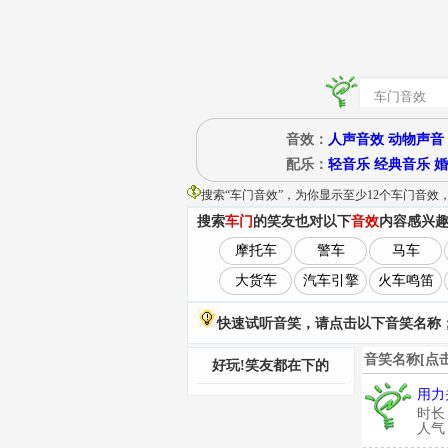
音效：
人声音效
动物声音
配乐：
轻音乐
经典音乐
婚
搜索“
车门音效
”
，为你显示至少12个车门音效
搜索
车门
的笑友也对以下
音效
内容感兴
摩托车
警车
马车
大货车
汽车引擎
火车鸣笛
快速试听音笑，请点击以下音笑名称；
音笑名称[点
好玩!笑友都在下的
用力
时长
人气：