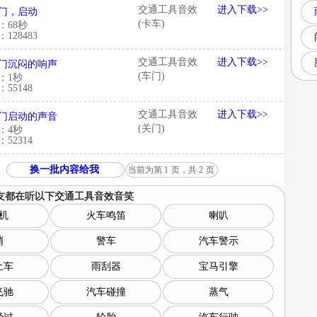
交通工具音效
进入下载>>
门，启动
(卡车)
：68秒
128483
交通工具音效
进入下载>>
门沉闷的响声
(车门)
：1秒
55148
交通工具音效
进入下载>>
门启动的声音
(关门)
：4秒
52314
换一批内容给我
当前为第
1
页，共
2
页
友都在听以下
交通工具音效音笑
机
火车鸣笛
喇叭
哨
警车
汽车警示
土车
雨刮器
宝马引擎
飞驰
汽车碰撞
蒸气