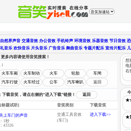
自然界声音
交通音效
办公音效
手机铃声
环境音效
乐器音效
节日音效
恐
礼音乐
欢快音乐
片头音乐
广告音乐
舞曲音乐
专题片配乐
宣传片配乐
儿
更多内容请使用音笑搜索！
，
想
趣：
电
右
火车车厢
火车制动
火车
轮胎
车闸
汽车行驶
火车经过
公车
汽车喇叭
返回
下载音笑，请点右侧的“进入下载”链接！
返回
★
击标题试听]
音笑类别
下载音笑
交通工具音效
进入下载>>
关上车门的声音
★
(车门)
：1秒
43326