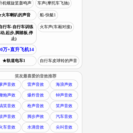
升机螺旋桨轰鸣声
车声(摩托车飞驰)
★火车喇叭的声音
船-快艇1
自行车-自行车训练
火车声(车厢对接)
电动,起步,脚踏板,停
止)
10万+直升飞机14
★轨道电车1
自行车皮球铃的声音
笑友最喜爱的音效推荐
掌声音效
雷声音效
海浪声效
鞭炮声效
爆炸音效
钟声音效
搞笑音效
枪声音效
笑声音效
鼓声音效
脚步声效
汽车音效
火车音效
水滴音效
尖叫音效