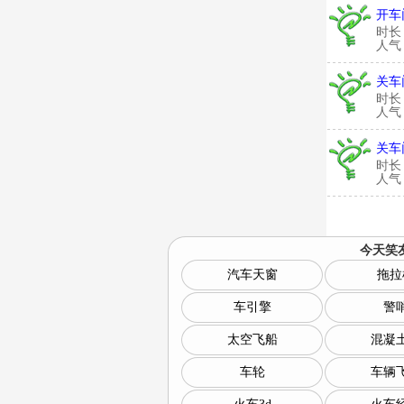
开车
时长
人气：
关车
时长
人气：
关车
时长
人气：
今天笑
汽车天窗
拖拉
车引擎
警
太空飞船
混凝
车轮
车辆