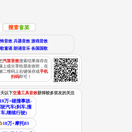
怖音效
兵器音效
游戏音效
歌童谣
朗诵音乐
各国国歌
把
汽笛音效
搜索结果保存在
脑上或分享给朋友收听，在
侧二维码上右键保存或
手机
扫码
即可！
今天以下
交通工具音效
获得较多笑友的关注
10万+碰撞事故-
驶汽车(刹车,撞
车,继续行驶)
10万+摩托03