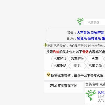
音效：
人声音效
动物声音
配乐：
轻音乐
经典音乐
婚
搜索“
汽笛音效
”
，为你显示至少38个汽笛音效
搜索
汽笛
的笑友也对以下
音效
内容感兴
汽车经过
汽车行驶
火车
汽车喇叭
喇叭
汽车启动
快速试听音笑，请点击以下音笑名称；
音笑名称[点
好玩!笑友都在下的
风铃
时长
人气：