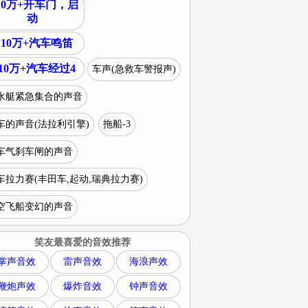
10万+开车门，启
动
10万+汽车鸣笛
10万+汽车经过4
车声(急救车警报声)
水艇紧急集合的声音
车的声音(法拉利引擎)
拖船-3
车气刹车闸的声音
车拉力赛(丰田车,起动,瑞典拉力赛)
空飞船变幻的声音
笑友最喜爱的音效推荐
掌声音效
雷声音效
海浪声效
鞭炮声效
爆炸音效
钟声音效