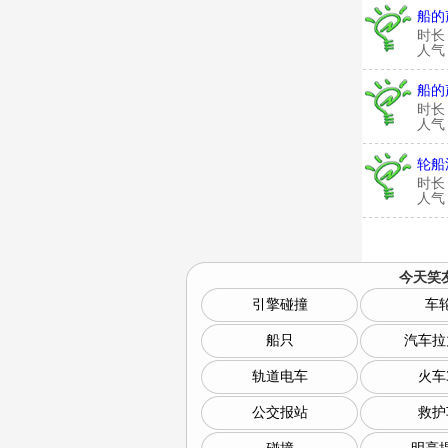
船的
时长
人气：
船的
时长
人气：
轮船
时长
人气：
今天笑
引擎碰撞
车
船只
汽车拉
轨道电车
火车
公交报站
救护