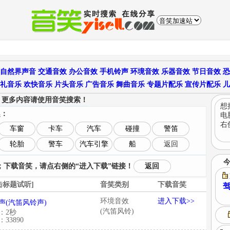
自然界声音
交通音效
办公音效
手机铃声
环境音效
乐器音效
节日音效
恐
礼音乐
欢快音乐
片头音乐
广告音乐
舞曲音乐
专题片配乐
宣传片配乐
儿
更多内容请使用音笑搜索！
，
想
趣：
电
右
车窗
卡车
汽车
碰撞
警笛
轮胎
警车
汽车引擎
船
返回
下载音笑，请点右侧的“进入下载”链接！
返回
击标题试听]
音笑类别
下载音笑
驾
环境音效
进入下载>>
声(汽笛风铃声)
(汽笛风铃)
：2秒
33890