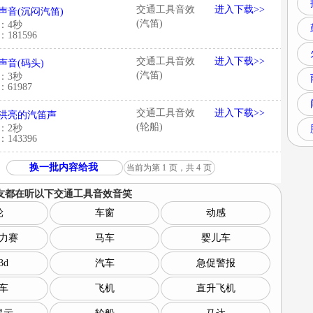
交通工具音效
进入下载>>
声音(沉闷汽笛)
(汽笛)
：4秒
181596
交通工具音效
进入下载>>
声音(码头)
(汽笛)
：3秒
61987
交通工具音效
进入下载>>
洪亮的汽笛声
(轮船)
：2秒
143396
换一批内容给我
当前为第
1
页，共
4
页
友都在听以下
交通工具音效音笑
轮
车窗
动感
力赛
马车
婴儿车
3d
汽车
急促警报
车
飞机
直升飞机