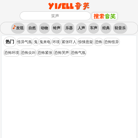
发现
自然
动物
铃声
乐器
人声
车声
经典
轻音乐
热门
怪异气氛
鬼
鬼来电
环境
紧张吓人
惊悚悬疑
恐怖
恐怖怪异
恐怖环境
恐怖尖叫
恐怖紧张
恐怖哭声
恐怖气氛