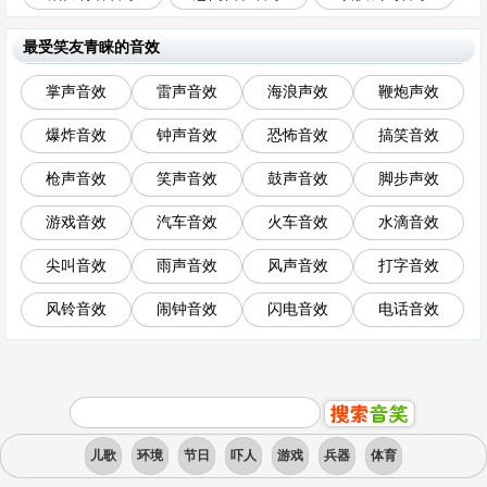
最受笑友青睐的音效
掌声音效
雷声音效
海浪声效
鞭炮声效
爆炸音效
钟声音效
恐怖音效
搞笑音效
枪声音效
笑声音效
鼓声音效
脚步声效
游戏音效
汽车音效
火车音效
水滴音效
尖叫音效
雨声音效
风声音效
打字音效
风铃音效
闹钟音效
闪电音效
电话音效
儿歌
环境
节日
吓人
游戏
兵器
体育