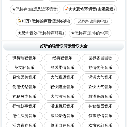
★恐怖声(由远及近环境音)
★★恐怖环境音(由远及近)
10万+恐怖的声音(恐怖尖叫)
恐怖声(诡异的环境)
★恐怖音效(恐怖钟声环境)
★恐怖声(恐怖的钟声)
好听的轻音乐背景音乐大全
班得瑞轻音乐
经典轻音乐
世界各国国歌
英文轻音乐
舒缓柔情音乐
抒情优美音乐
轻快柔美音乐
大气豪迈音乐
深沉大气音乐
伤感忧怨音乐
轻快隆重音乐
欢快大气音乐
神秘另类音乐
大气深沉音乐
雄浑高昂音乐
抒情叙事音乐
活泼跳跃音乐
神秘氛围音乐
感性深沉音乐
威武豪迈音乐
叙事抒情音乐
活力青春音乐
悠闲自在音乐
欢快玄幻音乐