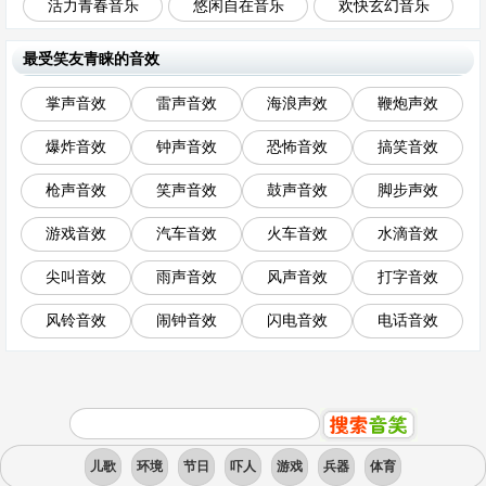
活力青春音乐
悠闲自在音乐
欢快玄幻音乐
最受笑友青睐的音效
掌声音效
雷声音效
海浪声效
鞭炮声效
爆炸音效
钟声音效
恐怖音效
搞笑音效
枪声音效
笑声音效
鼓声音效
脚步声效
游戏音效
汽车音效
火车音效
水滴音效
尖叫音效
雨声音效
风声音效
打字音效
风铃音效
闹钟音效
闪电音效
电话音效
儿歌
环境
节日
吓人
游戏
兵器
体育