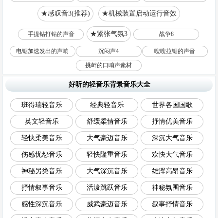
★感叹音3(推荐)
★机械装置启动运行音效
★紧张气氛3
手提钻打钻的声音
战争8
电锯加速发出的声响
沉闷声4
嗖嗖拉锯的声音
挑衅的口哨声素材
好听的轻音乐背景音乐大全
班得瑞轻音乐
经典轻音乐
世界各国国歌
英文轻音乐
舒缓柔情音乐
抒情优美音乐
轻快柔美音乐
大气豪迈音乐
深沉大气音乐
伤感忧怨音乐
轻快隆重音乐
欢快大气音乐
神秘另类音乐
大气深沉音乐
雄浑高昂音乐
抒情叙事音乐
活泼跳跃音乐
神秘氛围音乐
感性深沉音乐
威武豪迈音乐
叙事抒情音乐