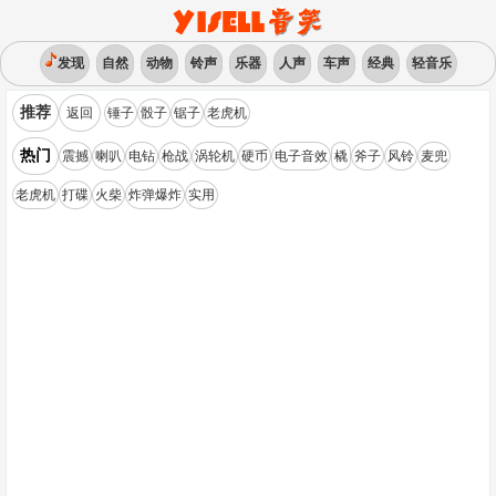
发现
自然
动物
铃声
乐器
人声
车声
经典
轻音乐
推荐
返回
锤子
骰子
锯子
老虎机
热门
震撼
喇叭
电钻
枪战
涡轮机
硬币
电子音效
橇
斧子
风铃
麦兜
老虎机
打碟
火柴
炸弹爆炸
实用