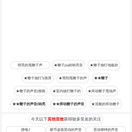
明亮的甩鞭子声
★鞭子pia的响亮音
★鞭子抽打地板的
★鞭子抽打5(推荐
★用刑甩鞭子的声
★★鞭子
★鞭子的声音(狠狠
★室内抽打鞭子的
★挥动鞭子甩地声
★★鞭子的声音(响亮
★★挥动鞭子的声音
★清脆的挥动鞭子
今天以下
其他音效
获得较多笑友的关注
静电3
硬币桌面晃动的声音
晃动镣铐的声音