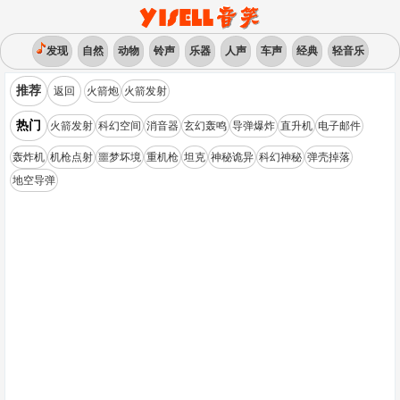
发现
自然
动物
铃声
乐器
人声
车声
经典
轻音乐
推荐
返回
火箭炮
火箭发射
热门
火箭发射
科幻空间
消音器
玄幻轰鸣
导弹爆炸
直升机
电子邮件
轰炸机
机枪点射
噩梦坏境
重机枪
坦克
神秘诡异
科幻神秘
弹壳掉落
地空导弹