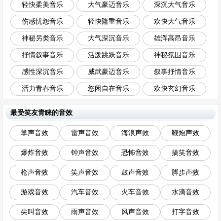
轻快柔美音乐
大气豪迈音乐
深沉大气音乐
伤感忧怨音乐
轻快隆重音乐
欢快大气音乐
神秘另类音乐
大气深沉音乐
雄浑高昂音乐
抒情叙事音乐
活泼跳跃音乐
神秘氛围音乐
感性深沉音乐
威武豪迈音乐
叙事抒情音乐
活力青春音乐
悠闲自在音乐
欢快玄幻音乐
最受笑友青睐的音效
掌声音效
雷声音效
海浪声效
鞭炮声效
爆炸音效
钟声音效
恐怖音效
搞笑音效
枪声音效
笑声音效
鼓声音效
脚步声效
游戏音效
汽车音效
火车音效
水滴音效
尖叫音效
雨声音效
风声音效
打字音效