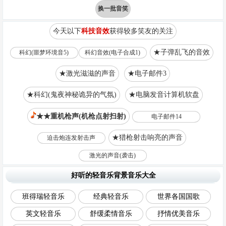
换一批音笑
今天以下
科技音效
获得较多笑友的关注
★子弹乱飞的音效
科幻(噩梦环境音5)
科幻音效(电子合成1)
★激光滋滋的声音
★电子邮件3
★科幻(鬼夜神秘诡异的气氛)
★电脑发音计算机软盘
★★重机枪声(机枪点射扫射)
电子邮件14
★猎枪射击响亮的声音
迫击炮连发射击声
激光的声音(袭击)
好听的轻音乐背景音乐大全
班得瑞轻音乐
经典轻音乐
世界各国国歌
英文轻音乐
舒缓柔情音乐
抒情优美音乐