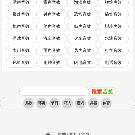
掌声音效
雷声音效
海浪声效
鞭炮声效
爆炸音效
钟声音效
恐怖音效
搞笑音效
枪声音效
笑声音效
鼓声音效
脚步声效
游戏音效
汽车音效
火车音效
水滴音效
尖叫音效
雨声音效
风声音效
打字音效
风铃音效
闹钟音效
闪电音效
电话音效
儿歌
环境
节日
吓人
游戏
兵器
体育
关于
|
帮助
|
版权
|
首页