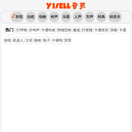
发现
自然
动物
铃声
乐器
人声
车声
经典
轻音乐
热门
打呼噜
共鸣声
卡通特效
滑稽恐怖
尴尬
打喷嚏
卡通怪笑
亲吻
卡通
按纽
机器人
大笑
物体
电子
卡通狗
背景