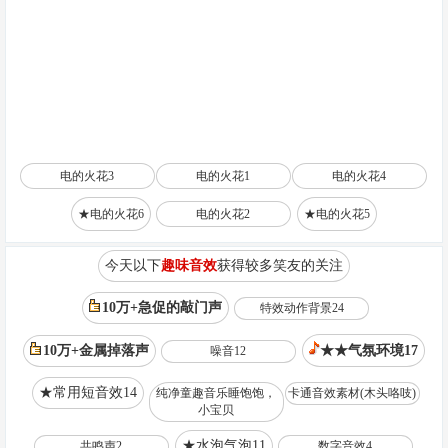
电的火花3
电的火花1
电的火花4
★电的火花6
电的火花2
★电的火花5
今天以下
趣味音效
获得较多笑友的关注
10万+急促的敲门声
特效动作背景24
10万+金属掉落声
★★气氛环境17
噪音12
★常用短音效14
纯净童趣音乐睡饱饱，
卡通音效素材(木头咯吱)
小宝贝
★水泡气泡11
共鸣声2
数字音效4