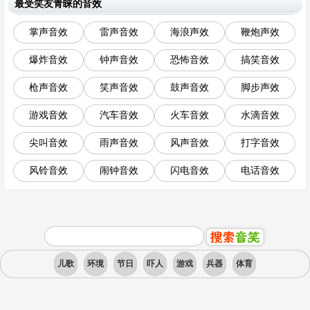
最受笑友青睐的音效
掌声音效
雷声音效
海浪声效
鞭炮声效
爆炸音效
钟声音效
恐怖音效
搞笑音效
枪声音效
笑声音效
鼓声音效
脚步声效
游戏音效
汽车音效
火车音效
水滴音效
尖叫音效
雨声音效
风声音效
打字音效
风铃音效
闹钟音效
闪电音效
电话音效
儿歌
环境
节日
吓人
游戏
兵器
体育