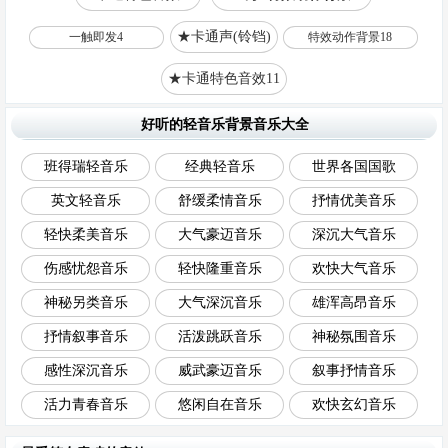
★卡通声(铃铛)
一触即发4
特效动作背景18
★卡通特色音效11
好听的轻音乐背景音乐大全
班得瑞轻音乐
经典轻音乐
世界各国国歌
英文轻音乐
舒缓柔情音乐
抒情优美音乐
轻快柔美音乐
大气豪迈音乐
深沉大气音乐
伤感忧怨音乐
轻快隆重音乐
欢快大气音乐
神秘另类音乐
大气深沉音乐
雄浑高昂音乐
抒情叙事音乐
活泼跳跃音乐
神秘氛围音乐
感性深沉音乐
威武豪迈音乐
叙事抒情音乐
活力青春音乐
悠闲自在音乐
欢快玄幻音乐