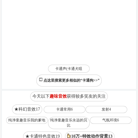
卡通声(卡通犬咀
点这里搜索更多相似的“卡通狗>>”
今天以下
趣味音效
获得较多笑友的关注
★科幻音效17
卡通常用6
发射4
纯净童趣音乐我的爹地
纯净童趣音乐永远的贝
气氛环境6
比
★卡通特色音效19
10万+特效动作背景13