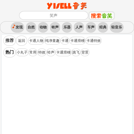
发现
自然
动物
铃声
乐器
人声
车声
经典
轻音乐
推荐
返回
卡通人物
纯净童趣
卡通
卡通滑稽
卡通特效
热门
小丸子
常用
特效
铃声
卡通滑稽
跳飞
背景