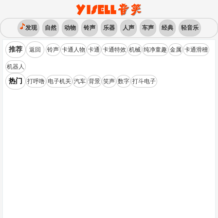
发现
自然
动物
铃声
乐器
人声
车声
经典
轻音乐
推荐
返回
铃声
卡通人物
卡通
卡通特效
机械
纯净童趣
金属
卡通滑稽
机器人
热门
打呼噜
电子机关
汽车
背景
笑声
数字
打斗电子