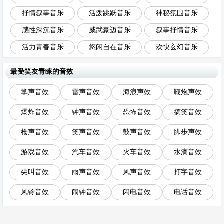
抒情叙事音乐
活泼跳跃音乐
神秘氛围音乐
感性深沉音乐
威武豪迈音乐
叙事抒情音乐
活力青春音乐
悠闲自在音乐
欢快玄幻音乐
最受笑友青睐的音效
掌声音效
雷声音效
海浪声效
鞭炮声效
爆炸音效
钟声音效
恐怖音效
搞笑音效
枪声音效
笑声音效
鼓声音效
脚步声效
游戏音效
汽车音效
火车音效
水滴音效
尖叫音效
雨声音效
风声音效
打字音效
风铃音效
闹钟音效
闪电音效
电话音效