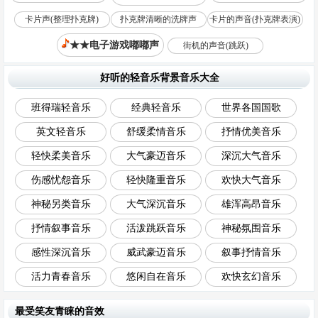
卡片声(整理扑克牌)
扑克牌清晰的洗牌声
卡片的声音(扑克牌表演)
★★电子游戏嘟嘟声
街机的声音(跳跃)
好听的轻音乐背景音乐大全
班得瑞轻音乐
经典轻音乐
世界各国国歌
英文轻音乐
舒缓柔情音乐
抒情优美音乐
轻快柔美音乐
大气豪迈音乐
深沉大气音乐
伤感忧怨音乐
轻快隆重音乐
欢快大气音乐
神秘另类音乐
大气深沉音乐
雄浑高昂音乐
抒情叙事音乐
活泼跳跃音乐
神秘氛围音乐
感性深沉音乐
威武豪迈音乐
叙事抒情音乐
活力青春音乐
悠闲自在音乐
欢快玄幻音乐
最受笑友青睐的音效