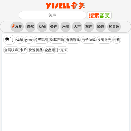
发现
自然
动物
铃声
乐器
人声
车声
经典
轻音乐
热门
爆破
game
超级玛丽
刺耳声响
电脑游戏
电子游戏
发射激光
街机
金属吱声
卡片
快速折叠
轮盘赌
扑克牌