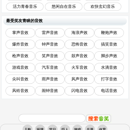
活力青春音乐
悠闲自在音乐
欢快玄幻音乐
最受笑友青睐的音效
掌声音效
雷声音效
海浪声效
鞭炮声效
爆炸音效
钟声音效
恐怖音效
搞笑音效
枪声音效
笑声音效
鼓声音效
脚步声效
游戏音效
汽车音效
火车音效
水滴音效
尖叫音效
雨声音效
风声音效
打字音效
风铃音效
闹钟音效
闪电音效
电话音效
儿歌
环境
节日
吓人
游戏
兵器
体育