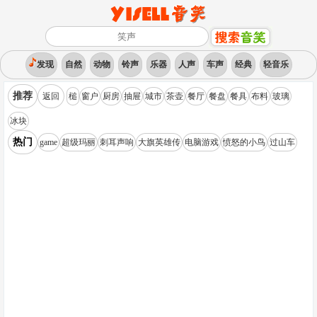
发现
自然
动物
铃声
乐器
人声
车声
经典
轻音乐
推荐
返回
槌
窗户
厨房
抽屉
城市
茶壶
餐厅
餐盘
餐具
布料
玻璃
冰块
热门
game
超级玛丽
刺耳声响
大旗英雄传
电脑游戏
愤怒的小鸟
过山车