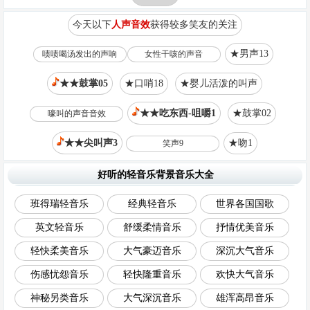
今天以下
人声音效
获得较多笑友的关注
★男声13
啧啧喝汤发出的声响
女性干咳的声音
★★鼓掌05
★口哨18
★婴儿活泼的叫声
★★吃东西-咀嚼1
★鼓掌02
嚎叫的声音音效
★★尖叫声3
★吻1
笑声9
好听的轻音乐背景音乐大全
班得瑞轻音乐
经典轻音乐
世界各国国歌
英文轻音乐
舒缓柔情音乐
抒情优美音乐
轻快柔美音乐
大气豪迈音乐
深沉大气音乐
伤感忧怨音乐
轻快隆重音乐
欢快大气音乐
神秘另类音乐
大气深沉音乐
雄浑高昂音乐