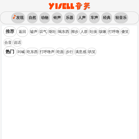
发现
自然
动物
铃声
乐器
人声
车声
经典
轻音乐
推荐
返回
嘘声
叹气
呕吐
喝东西
脚步
人群
吐痰
咳嗽
打呼噜
傻笑
合音
说话
热门
叫喊
吃东西
打呼噜声
吃面
步行
满意感
哄笑