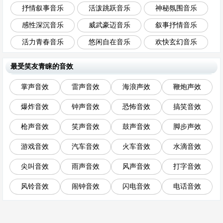
抒情叙事音乐
活泼跳跃音乐
神秘氛围音乐
感性深沉音乐
威武豪迈音乐
叙事抒情音乐
活力青春音乐
悠闲自在音乐
欢快玄幻音乐
最受笑友青睐的音效
掌声音效
雷声音效
海浪声效
鞭炮声效
爆炸音效
钟声音效
恐怖音效
搞笑音效
枪声音效
笑声音效
鼓声音效
脚步声效
游戏音效
汽车音效
火车音效
水滴音效
尖叫音效
雨声音效
风声音效
打字音效
风铃音效
闹钟音效
闪电音效
电话音效