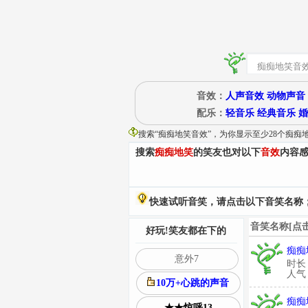
音效：
人声音效
动物声音
配乐：
轻音乐
经典音乐
婚
搜索“
痴痴地笑音效
”
，为你显示至少28个痴痴
搜索
痴痴地笑
的笑友也对以下
音效
内容
快速试听音笑，请点击以下音笑名称；
音笑名称[点
好玩!笑友都在下的
痴痴
意外7
时长
人气：
10万+心跳的声音
痴痴
★★惊呼13