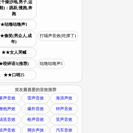
(干燥沙地,男子,运
鞋)：跳跃,慢跑,奔
跑
★咕噜咕噜声1
★偷笑(男众人,成
打嗝声音效(吃撑了)
年)
★★女人哭喊
★咬碎语3(推荐)
咕噜咕噜声5
★★口哨25
笑友最喜爱的音效推荐
掌声音效
雷声音效
海浪声效
鞭炮声效
爆炸音效
钟声音效
搞笑音效
枪声音效
笑声音效
鼓声音效
脚步声效
汽车音效