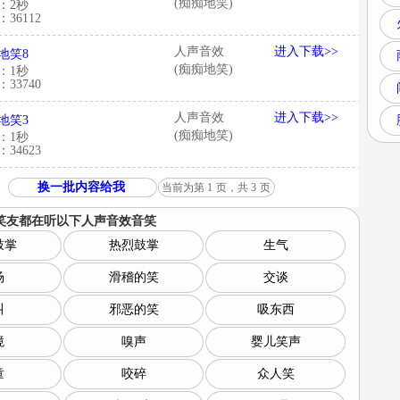
(痴痴地笑)
：2秒
36112
人声音效
进入下载>>
地笑8
(痴痴地笑)
：1秒
33740
人声音效
进入下载>>
地笑3
(痴痴地笑)
：1秒
34623
换一批内容给我
当前为第
1
页，共
3
页
笑友都在听以下
人声音效音笑
鼓掌
热烈鼓掌
生气
场
滑稽的笑
交谈
叫
邪恶的笑
吸东西
境
嗅声
婴儿笑声
童
咬碎
众人笑