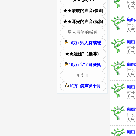
时长
人气：
★★放屁的声音(像刹
痴痴
★★耳光的声音(沉闷
时长
人气：
男人带笑的喊叫
痴痴
10万+男人持续缓
时长
人气：
★★娃娃7（推荐）
痴痴
10万+宝宝可爱笑
时长
人气：
娃娃8
10万+笑声(8个月
痴痴
时长
人气：
痴痴
时长
人气：
痴痴