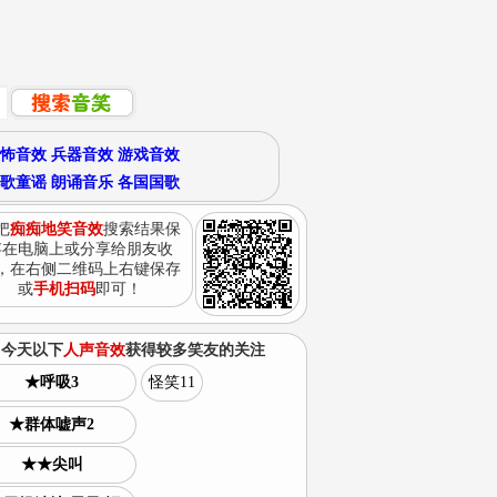
怖音效
兵器音效
游戏音效
歌童谣
朗诵音乐
各国国歌
把
痴痴地笑音效
搜索结果保
存在电脑上或分享给朋友收
，在右侧二维码上右键保存
或
手机扫码
即可！
今天以下
人声音效
获得较多笑友的关注
★呼吸3
怪笑11
★群体嘘声2
★★尖叫