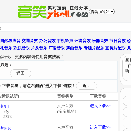
自然界声音
交通音效
办公音效
手机铃声
环境音效
乐器音效
节日音效
恐
礼音乐
欢快音乐
片头音乐
广告音乐
舞曲音乐
专题片配乐
宣传片配乐
儿
更多内容请使用音笑搜索！
地笑音效，
想
感兴趣：
听
返回
下载音笑，请点右侧的“进入下载”链接！
返回
击标题试听]
音笑类别
下载音笑
人声音效
进入下载>>
地笑1
(痴痴地笑)
：2秒
32973
人声音效
进入下载>>
地笑18