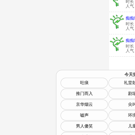
时长
人气：
痴痴
时长
人气：
痴痴
时长
人气：
今天
吐痰
礼堂
推门而入
剧
京华烟云
尖
嘘声
环
男人傻笑
儿