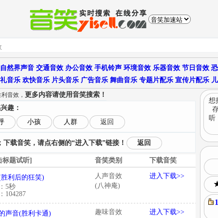
自然界声音
交通音效
办公音效
手机铃声
环境音效
乐器音效
节日音效
恐
礼音乐
欢快音乐
片头音乐
广告音乐
舞曲音乐
专题片配乐
宣传片配乐
儿
更多内容请使用音笑搜索！
胜利音效，
想
感兴趣：
听
呼
小孩
人群
返回
下载音笑，请点右侧的“进入下载”链接！
返回
击标题试听]
音笑类别
下载音笑
人声音效
进入下载>>
(胜利后的狂笑)
(八神庵)
：5秒
104287
趣味音效
进入下载>>
的声音(胜利卡通)