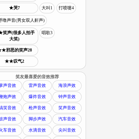
★哭7
大叫1
打喷嚏4
呼噜声音(男女双人鼾声)
★笑声(很多人拍手
唱歌3
大笑)
★★邪恶的笑声28
★★叹气2
笑友最喜爱的音效推荐
掌声音效
雷声音效
海浪声效
鞭炮声效
爆炸音效
钟声音效
搞笑音效
枪声音效
笑声音效
鼓声音效
脚步声效
汽车音效
火车音效
水滴音效
尖叫音效