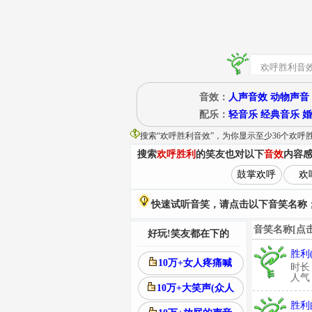
音效：
人声音效
动物声音
配乐：
轻音乐
经典音乐
婚
搜索“
欢呼胜利音效
”
，为你显示至少36个欢呼
搜索
欢呼胜利
的笑友也对以下
音效
内容
鼓掌欢呼
欢
快速试听音笑，请点击以下音笑名称；
音笑名称[点
好玩!笑友都在下的
胜利
10万+女人疼痛喊
时长
人气：
10万+大笑声(众人
胜利