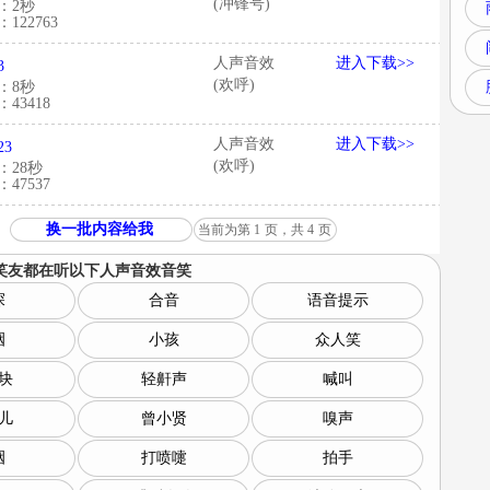
(冲锋号)
：2秒
122763
人声音效
进入下载>>
3
(欢呼)
：8秒
43418
人声音效
进入下载>>
23
(欢呼)
：28秒
47537
换一批内容给我
当前为第
1
页，共
4
页
笑友都在听以下
人声音效音笑
探
合音
语音提示
咽
小孩
众人笑
块
轻鼾声
喊叫
儿
曾小贤
嗅声
咽
打喷嚏
拍手