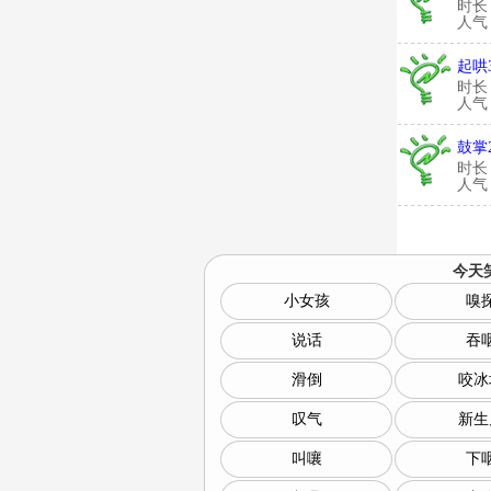
时长
人气：
起哄
时长
人气：
鼓掌
时长
人气：
今天
小女孩
嗅
说话
吞
滑倒
咬冰
叹气
新生
叫嚷
下