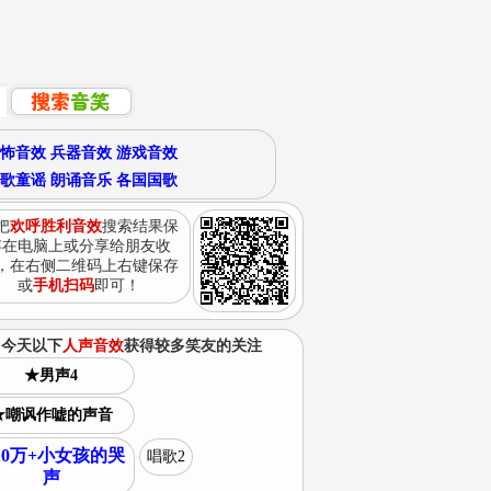
怖音效
兵器音效
游戏音效
歌童谣
朗诵音乐
各国国歌
把
欢呼胜利音效
搜索结果保
存在电脑上或分享给朋友收
，在右侧二维码上右键保存
或
手机扫码
即可！
今天以下
人声音效
获得较多笑友的关注
★男声4
★嘲讽作嘘的声音
10万+小女孩的哭
唱歌2
声