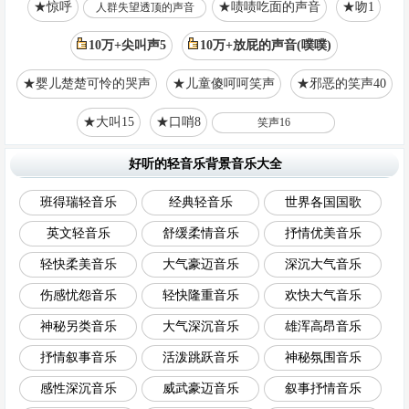
★惊呼
★啧啧吃面的声音
★吻1
人群失望透顶的声音
10万+尖叫声5
10万+放屁的声音(噗噗)
★婴儿楚楚可怜的哭声
★儿童傻呵呵笑声
★邪恶的笑声40
★大叫15
★口哨8
笑声16
好听的轻音乐背景音乐大全
班得瑞轻音乐
经典轻音乐
世界各国国歌
英文轻音乐
舒缓柔情音乐
抒情优美音乐
轻快柔美音乐
大气豪迈音乐
深沉大气音乐
伤感忧怨音乐
轻快隆重音乐
欢快大气音乐
神秘另类音乐
大气深沉音乐
雄浑高昂音乐
抒情叙事音乐
活泼跳跃音乐
神秘氛围音乐
感性深沉音乐
威武豪迈音乐
叙事抒情音乐