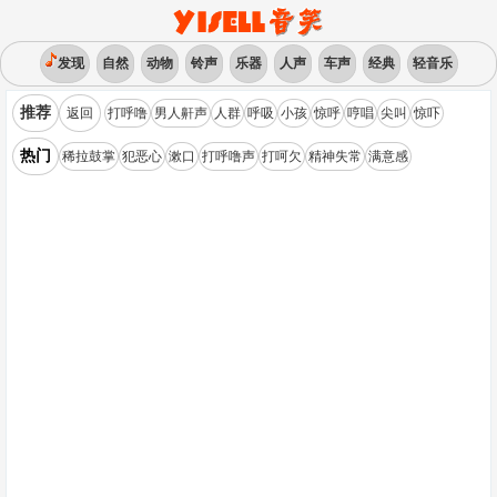
发现
自然
动物
铃声
乐器
人声
车声
经典
轻音乐
推荐
返回
打呼噜
男人鼾声
人群
呼吸
小孩
惊呼
哼唱
尖叫
惊吓
热门
稀拉鼓掌
犯恶心
漱口
打呼噜声
打呵欠
精神失常
满意感