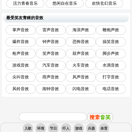
活力青春音乐
悠闲自在音乐
欢快玄幻音乐
最受笑友青睐的音效
掌声音效
雷声音效
海浪声效
鞭炮声效
爆炸音效
钟声音效
恐怖音效
搞笑音效
枪声音效
笑声音效
鼓声音效
脚步声效
游戏音效
汽车音效
火车音效
水滴音效
尖叫音效
雨声音效
风声音效
打字音效
风铃音效
闹钟音效
闪电音效
电话音效
儿歌
环境
节日
吓人
游戏
兵器
体育