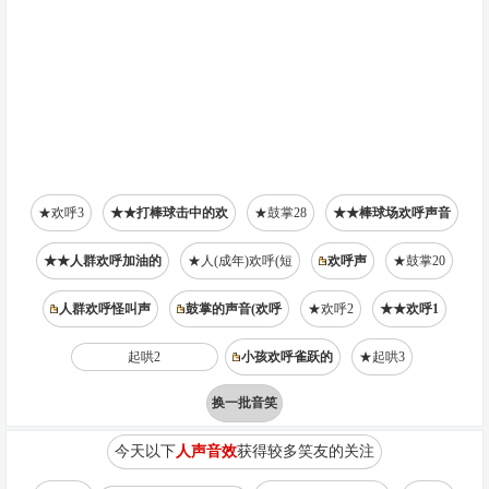
★欢呼3
★★打棒球击中的欢
★鼓掌28
★★棒球场欢呼声音
★★人群欢呼加油的
★人(成年)欢呼(短
欢呼声
★鼓掌20
人群欢呼怪叫声
鼓掌的声音(欢呼
★欢呼2
★★欢呼1
起哄2
小孩欢呼雀跃的
★起哄3
换一批音笑
今天以下
人声音效
获得较多笑友的关注