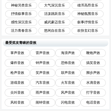
神秘另类音乐
大气深沉音乐
雄浑高昂音乐
抒情叙事音乐
活泼跳跃音乐
神秘氛围音乐
感性深沉音乐
威武豪迈音乐
叙事抒情音乐
活力青春音乐
悠闲自在音乐
欢快玄幻音乐
最受笑友青睐的音效
掌声音效
雷声音效
海浪声效
鞭炮声效
爆炸音效
钟声音效
恐怖音效
搞笑音效
枪声音效
笑声音效
鼓声音效
脚步声效
游戏音效
汽车音效
火车音效
水滴音效
尖叫音效
雨声音效
风声音效
打字音效
风铃音效
闹钟音效
闪电音效
电话音效