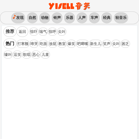
发现
自然
动物
铃声
乐器
人声
车声
经典
轻音乐
推荐
返回
惊吓
喘气
惊呼
尖叫
热门
打寒颤
啼哭
吃面
放屁
教室
爆笑
吧唧嘴
新生儿
笑声
尖叫
困乏
嚎叫
逗笑
歌唱
恶心
儿童