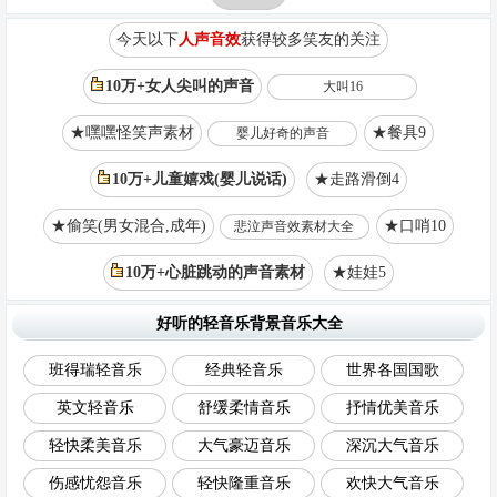
今天以下
人声音效
获得较多笑友的关注
10万+女人尖叫的声音
大叫16
★嘿嘿怪笑声素材
★餐具9
婴儿好奇的声音
10万+儿童嬉戏(婴儿说话)
★走路滑倒4
★偷笑(男女混合,成年)
★口哨10
悲泣声音效素材大全
10万+心脏跳动的声音素材
★娃娃5
好听的轻音乐背景音乐大全
班得瑞轻音乐
经典轻音乐
世界各国国歌
英文轻音乐
舒缓柔情音乐
抒情优美音乐
轻快柔美音乐
大气豪迈音乐
深沉大气音乐
伤感忧怨音乐
轻快隆重音乐
欢快大气音乐