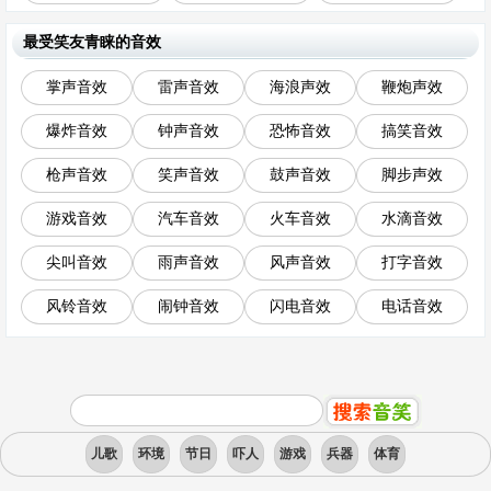
最受笑友青睐的音效
掌声音效
雷声音效
海浪声效
鞭炮声效
爆炸音效
钟声音效
恐怖音效
搞笑音效
枪声音效
笑声音效
鼓声音效
脚步声效
游戏音效
汽车音效
火车音效
水滴音效
尖叫音效
雨声音效
风声音效
打字音效
风铃音效
闹钟音效
闪电音效
电话音效
儿歌
环境
节日
吓人
游戏
兵器
体育