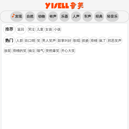
发现
自然
动物
铃声
乐器
人声
车声
经典
轻音乐
推荐
返回
哭泣
儿童
女孩
小孩
热门
人群
吹口哨
笑
男人笑声
鼓掌叫好
歌唱
抓挠
滑稽
疯了
邪恶笑声
放屁
滑稽的笑
抽泣
喘气
突然爆笑
开心大笑