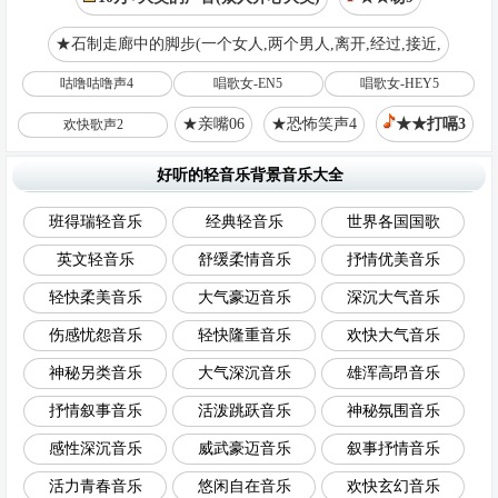
★石制走廊中的脚步(一个女人,两个男人,离开,经过,接近,
咕噜咕噜声4
唱歌女-EN5
唱歌女-HEY5
★亲嘴06
★恐怖笑声4
★★打嗝3
欢快歌声2
好听的轻音乐背景音乐大全
班得瑞轻音乐
经典轻音乐
世界各国国歌
英文轻音乐
舒缓柔情音乐
抒情优美音乐
轻快柔美音乐
大气豪迈音乐
深沉大气音乐
伤感忧怨音乐
轻快隆重音乐
欢快大气音乐
神秘另类音乐
大气深沉音乐
雄浑高昂音乐
抒情叙事音乐
活泼跳跃音乐
神秘氛围音乐
感性深沉音乐
威武豪迈音乐
叙事抒情音乐
活力青春音乐
悠闲自在音乐
欢快玄幻音乐