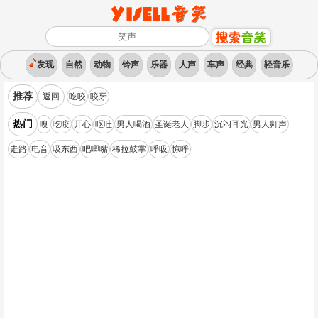
发现
自然
动物
铃声
乐器
人声
车声
经典
轻音乐
推荐
返回
吃咬
咬牙
热门
嗅
吃咬
开心
呕吐
男人喝酒
圣诞老人
脚步
沉闷耳光
男人鼾声
走路
电音
吸东西
吧唧嘴
稀拉鼓掌
呼吸
惊呼