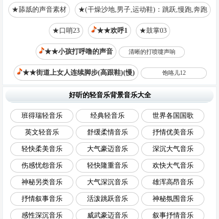
★舔舐的声音素材
★(干燥沙地,男子,运动鞋)：跳跃,慢跑,奔跑
★口哨23
★★欢呼1
★鼓掌03
★★小孩打呼噜的声音
清晰的打喷嚏声响
★★街道上女人连续脚步(高跟鞋)(慢)
饱咯儿12
好听的轻音乐背景音乐大全
班得瑞轻音乐
经典轻音乐
世界各国国歌
英文轻音乐
舒缓柔情音乐
抒情优美音乐
轻快柔美音乐
大气豪迈音乐
深沉大气音乐
伤感忧怨音乐
轻快隆重音乐
欢快大气音乐
神秘另类音乐
大气深沉音乐
雄浑高昂音乐
抒情叙事音乐
活泼跳跃音乐
神秘氛围音乐
感性深沉音乐
威武豪迈音乐
叙事抒情音乐