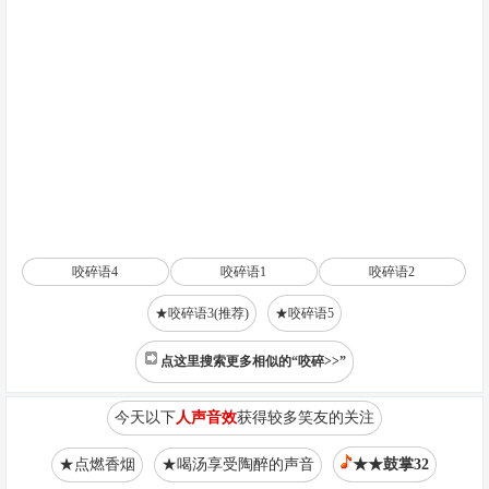
咬碎语4
咬碎语1
咬碎语2
★咬碎语3(推荐)
★咬碎语5
点这里搜索更多相似的“咬碎>>”
今天以下
人声音效
获得较多笑友的关注
★点燃香烟
★喝汤享受陶醉的声音
★★鼓掌32