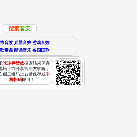
怖音效
兵器音效
游戏音效
歌童谣
朗诵音乐
各国国歌
把
吃冰棒音效
搜索结果保存
电脑上或分享给朋友收听，
右侧二维码上右键保存或
手
机扫码
即可！