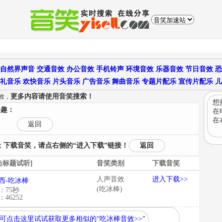
自然界声音
交通音效
办公音效
手机铃声
环境音效
乐器音效
节日音效
恐
礼音乐
欢快音乐
片头音乐
广告音乐
舞曲音乐
专题片配乐
宣传片配乐
儿
更多内容请使用音笑搜索！
效，
想
兴趣：
在
在
返回
下载音笑，请点右侧的“进入下载”链接！
返回
击标题试听]
音笑类别
下载音笑
人声音效
进入下载>>
西-吃冰棒
(吃冰棒)
：75秒
46252
可点击这里试试获取更多相似的“吃冰棒音效>>”