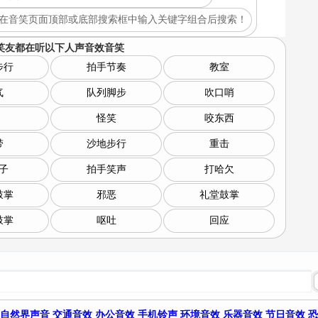
在音笑页面顶部或底部搜索框中输入关键字组合后搜索！
笑友都在听以下
人声音效音笑
步行
拍手节奏
教室
气
队列脚步
吹口哨
怪笑
咬东西
带
沙地步行
重击
子
拍手笑声
打哈欠
鼓掌
邪恶
礼堂鼓掌
鼓掌
呕吐
回应
自然界声音
交通音效
办公音效
手机铃声
环境音效
乐器音效
节日音效
恐