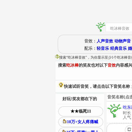
音效：
人声音效
动物声音
配乐：
轻音乐
经典音乐
婚
搜索“
吃冰棒音效
”
，为你显示至少1个吃冰棒音
搜索
吃冰棒
的笑友也对以下
音效
内容感
快速试听音笑，请点击以下音笑名称；
音笑名称[点
好玩!笑友都在下的
吃东
★★临死11
时长
人气：
10万+女人疼痛喊