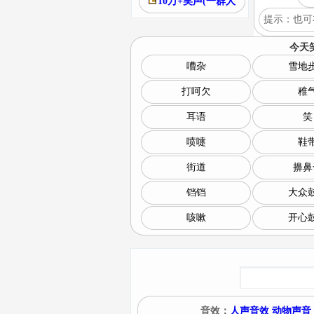
10万+笑声(一群人
提示：也可
今天
嘈杂
雪地
打呵欠
稚
耳语
笑
喷嚏
鞋
街道
擤鼻
铛铛
大众
咳嗽
开心
音效：
人声音效
动物声音