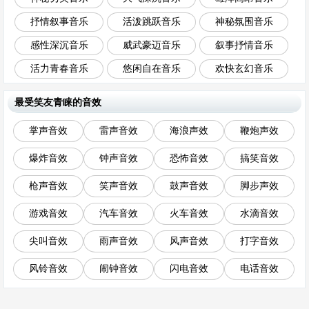
抒情叙事音乐
活泼跳跃音乐
神秘氛围音乐
感性深沉音乐
威武豪迈音乐
叙事抒情音乐
活力青春音乐
悠闲自在音乐
欢快玄幻音乐
最受笑友青睐的音效
掌声音效
雷声音效
海浪声效
鞭炮声效
爆炸音效
钟声音效
恐怖音效
搞笑音效
枪声音效
笑声音效
鼓声音效
脚步声效
游戏音效
汽车音效
火车音效
水滴音效
尖叫音效
雨声音效
风声音效
打字音效
风铃音效
闹钟音效
闪电音效
电话音效