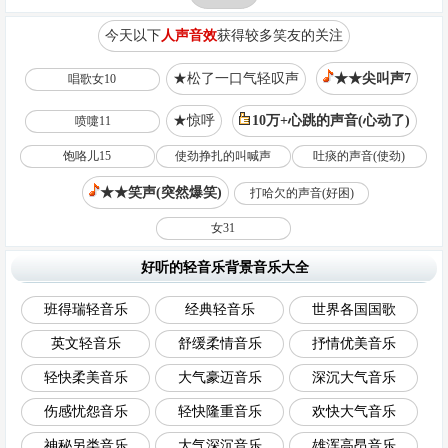
今天以下
人声音效
获得较多笑友的关注
★松了一口气轻叹声
★★尖叫声7
唱歌女10
★惊呼
10万+心跳的声音(心动了)
喷嚏11
饱咯儿15
使劲挣扎的叫喊声
吐痰的声音(使劲)
★★笑声(突然爆笑)
打哈欠的声音(好困)
女31
好听的轻音乐背景音乐大全
班得瑞轻音乐
经典轻音乐
世界各国国歌
英文轻音乐
舒缓柔情音乐
抒情优美音乐
轻快柔美音乐
大气豪迈音乐
深沉大气音乐
伤感忧怨音乐
轻快隆重音乐
欢快大气音乐
神秘另类音乐
大气深沉音乐
雄浑高昂音乐