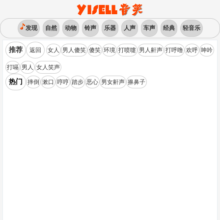
发现
自然
动物
铃声
乐器
人声
车声
经典
轻音乐
推荐
返回
女人
男人傻笑
傻笑
环境
打喷嚏
男人鼾声
打呼噜
欢呼
呻吟
打嗝
男人
女人笑声
热门
摔倒
漱口
哼哼
踏步
恶心
男女鼾声
擤鼻子