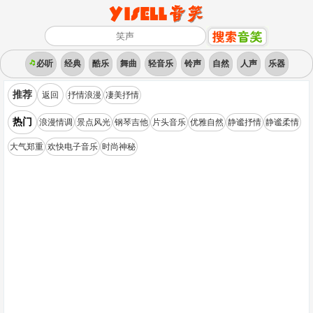
必听
经典
酷乐
舞曲
轻音乐
铃声
自然
人声
乐器
推荐
返回
抒情浪漫
凄美抒情
热门
浪漫情调
景点风光
钢琴吉他
片头音乐
优雅自然
静谧抒情
静谧柔情
大气郑重
欢快电子音乐
时尚神秘