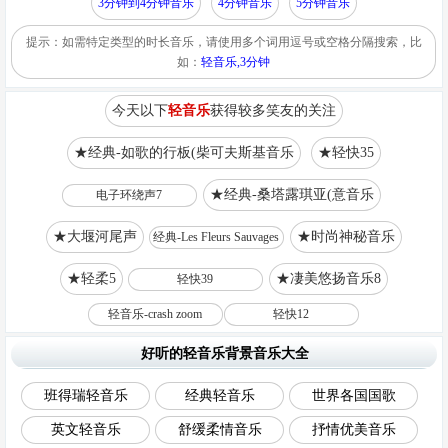
3分钟到4分钟音乐
4分钟音乐
5分钟音乐
提示：如需特定类型的时长音乐，请使用多个词用逗号或空格分隔搜索，比
如：
轻音乐,3分钟
今天以下
轻音乐
获得较多笑友的关注
★经典-如歌的行板(柴可夫斯基音乐
★轻快35
★经典-桑塔露琪亚(意音乐
电子环绕声7
★大堰河尾声
★时尚神秘音乐
经典-Les Fleurs Sauvages
★轻柔5
★凄美悠扬音乐8
轻快39
轻音乐-crash zoom
轻快12
好听的轻音乐背景音乐大全
班得瑞轻音乐
经典轻音乐
世界各国国歌
英文轻音乐
舒缓柔情音乐
抒情优美音乐