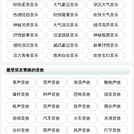
轻快柔美音乐
大气豪迈音乐
深沉大气音乐
伤感忧怨音乐
轻快隆重音乐
欢快大气音乐
神秘另类音乐
大气深沉音乐
雄浑高昂音乐
抒情叙事音乐
活泼跳跃音乐
神秘氛围音乐
感性深沉音乐
威武豪迈音乐
叙事抒情音乐
活力青春音乐
悠闲自在音乐
欢快玄幻音乐
最受笑友青睐的音效
掌声音效
雷声音效
海浪声效
鞭炮声效
爆炸音效
钟声音效
恐怖音效
搞笑音效
枪声音效
笑声音效
鼓声音效
脚步声效
游戏音效
汽车音效
火车音效
水滴音效
尖叫音效
雨声音效
风声音效
打字音效