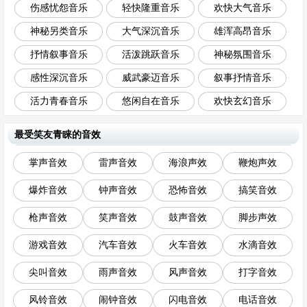
伤感忧怨音乐
轻快隆重音乐
欢快大气音乐
神秘另类音乐
大气深沉音乐
雄浑高昂音乐
抒情叙事音乐
活泼跳跃音乐
神秘氛围音乐
感性深沉音乐
威武豪迈音乐
叙事抒情音乐
活力青春音乐
悠闲自在音乐
欢快玄幻音乐
最受笑友青睐的音效
掌声音效
雷声音效
海浪声效
鞭炮声效
爆炸音效
钟声音效
恐怖音效
搞笑音效
枪声音效
笑声音效
鼓声音效
脚步声效
游戏音效
汽车音效
火车音效
水滴音效
尖叫音效
雨声音效
风声音效
打字音效
风铃音效
闹钟音效
闪电音效
电话音效