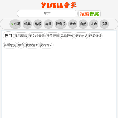
必听
经典
酷乐
舞曲
轻音乐
铃声
自然
人声
乐器
热门
柔和沉稳
英文轻音乐
凄美抒情
风趣轻松
凄美悠扬
轻柔舒缓
轻缓悠扬
单音
优雅清新
灵魂音乐