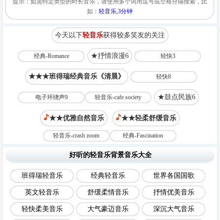
提示：如需特定类型的时长音乐，请使用多个词用逗号或空格分隔搜索，比
如：
轻音乐,3分钟
今天以下
轻音乐
获得较多笑友的关注
★抒情浪漫6
经典-Romance
轻快3
★★★班得瑞经典音乐《清晨》
轻快8
★鼓点民族6
电子环绕声9
轻音乐-cafe society
★★优雅自然音乐
★★轻柔舒缓音乐
轻音乐-crash zoom
经典-Fascination
好听的轻音乐背景音乐大全
班得瑞轻音乐
经典轻音乐
世界各国国歌
英文轻音乐
舒缓柔情音乐
抒情优美音乐
轻快柔美音乐
大气豪迈音乐
深沉大气音乐