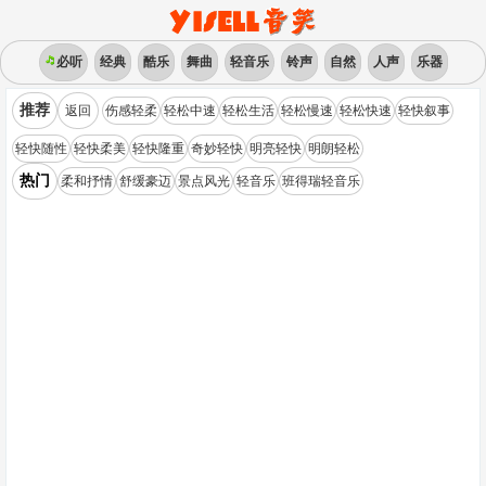
必听
经典
酷乐
舞曲
轻音乐
铃声
自然
人声
乐器
推荐
返回
伤感轻柔
轻松中速
轻松生活
轻松慢速
轻松快速
轻快叙事
轻快随性
轻快柔美
轻快隆重
奇妙轻快
明亮轻快
明朗轻松
热门
柔和抒情
舒缓豪迈
景点风光
轻音乐
班得瑞轻音乐