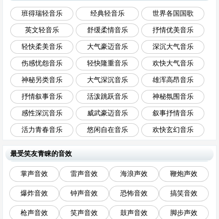
班得瑞轻音乐
经典轻音乐
世界各国国歌
英文轻音乐
舒缓柔情音乐
抒情优美音乐
轻快柔美音乐
大气豪迈音乐
深沉大气音乐
伤感忧怨音乐
轻快隆重音乐
欢快大气音乐
神秘另类音乐
大气深沉音乐
雄浑高昂音乐
抒情叙事音乐
活泼跳跃音乐
神秘氛围音乐
感性深沉音乐
威武豪迈音乐
叙事抒情音乐
活力青春音乐
悠闲自在音乐
欢快玄幻音乐
最受笑友青睐的音效
掌声音效
雷声音效
海浪声效
鞭炮声效
爆炸音效
钟声音效
恐怖音效
搞笑音效
枪声音效
笑声音效
鼓声音效
脚步声效