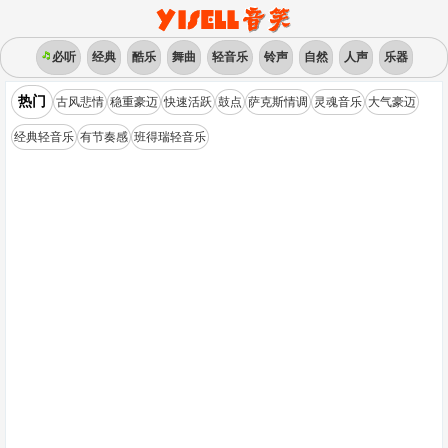
必听
经典
酷乐
舞曲
轻音乐
铃声
自然
人声
乐器
热门
古风悲情
稳重豪迈
快速活跃
鼓点
萨克斯情调
灵魂音乐
大气豪迈
经典轻音乐
有节奏感
班得瑞轻音乐