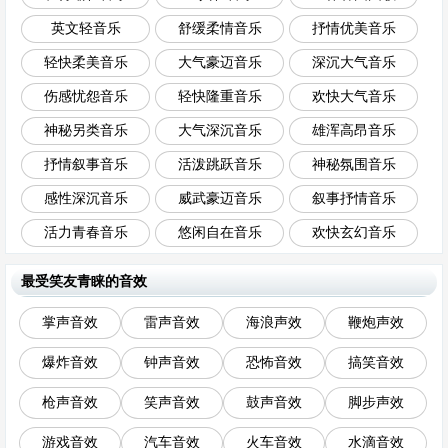
英文轻音乐
舒缓柔情音乐
抒情优美音乐
轻快柔美音乐
大气豪迈音乐
深沉大气音乐
伤感忧怨音乐
轻快隆重音乐
欢快大气音乐
神秘另类音乐
大气深沉音乐
雄浑高昂音乐
抒情叙事音乐
活泼跳跃音乐
神秘氛围音乐
感性深沉音乐
威武豪迈音乐
叙事抒情音乐
活力青春音乐
悠闲自在音乐
欢快玄幻音乐
最受笑友青睐的音效
掌声音效
雷声音效
海浪声效
鞭炮声效
爆炸音效
钟声音效
恐怖音效
搞笑音效
枪声音效
笑声音效
鼓声音效
脚步声效
游戏音效
汽车音效
火车音效
水滴音效