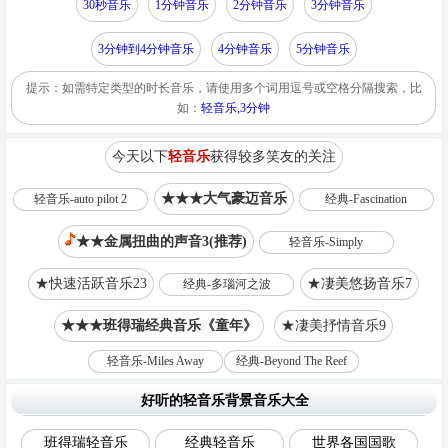
30秒音乐
1分钟音乐
2分钟音乐
3分钟音乐
3分钟到4分钟音乐
4分钟音乐
5分钟音乐
提示：如需特定类型的时长音乐，请使用多个词用逗号或空格分隔搜索，比
如：
轻音乐,3分钟
今天以下
轻音乐
获得较多笑友的关注
★★★大气豪迈音乐
轻音乐-auto pilot 2
经典-Fascination
★★金属扭曲的声音3(推荐)
轻音乐-Simply
★快速活跃音乐23
★凄美悠扬音乐7
经典-多瑙河之波
★★★班得瑞经典音乐《童年》
★凄美抒情音乐9
轻音乐-Miles Away
经典-Beyond The Reef
好听的轻音乐背景音乐大全
班得瑞轻音乐
经典轻音乐
世界各国国歌