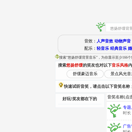
音效：
人声音效
动物声音
配乐：
轻音乐
经典音乐
婚
搜索“
悠扬舒缓背景音乐
”
，为你显示至少166
搜索
悠扬舒缓
的笑友也对以下
音乐风格
舒缓豪迈音乐
景点风光音
快速试听音笑，请点击以下音笑名称；
音笑名称[点
好玩!笑友都在下的
专题
时长
广告
时长