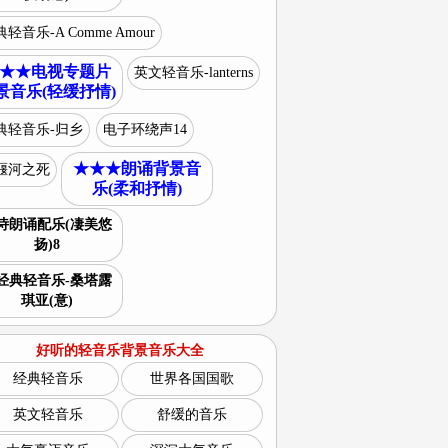
轻音乐-A Comme Amour
★★电视专题片
英文轻音乐-lanterns
景音乐(轻缓抒情)
典轻音乐-归乡
电子环绕声14
★★★朗诵背景音
堰河之死
乐(柔和抒情)
诗朗诵配乐(凄美悠
扬)8
经典轻音乐-桑塔露
琪亚(意)
好听的轻音乐背景音乐大全
经典轻音乐
世界各国国歌
英文轻音乐
舒缓的音乐