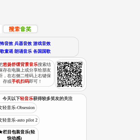
怖音效
兵器音效
游戏音效
歌童谣
朗诵音乐
各国国歌
把
悠扬舒缓背景音乐
搜索结
保存在电脑上或分享给朋友
听，在右侧二维码上右键保
存或
手机扫码
即可！
今天以下
轻音乐
获得较多笑友的关注
轻音乐-Obsession
轻音乐-auto pilot 2
★栏目包装音乐(轻
快动感)