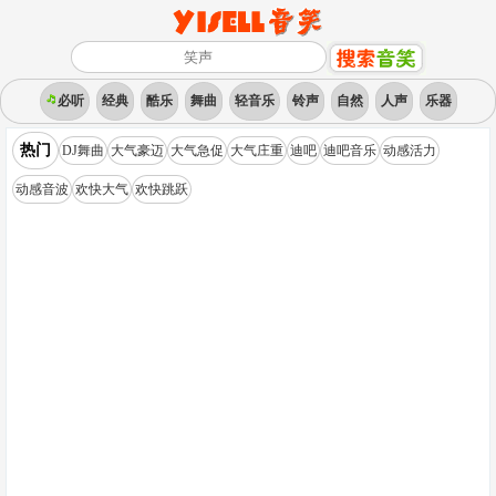
必听
经典
酷乐
舞曲
轻音乐
铃声
自然
人声
乐器
热门
DJ舞曲
大气豪迈
大气急促
大气庄重
迪吧
迪吧音乐
动感活力
动感音波
欢快大气
欢快跳跃