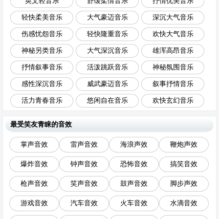
英文轻音乐
舒缓柔情音乐
抒情优美音乐
轻快柔美音乐
大气豪迈音乐
深沉大气音乐
伤感忧怨音乐
轻快隆重音乐
欢快大气音乐
神秘另类音乐
大气深沉音乐
雄浑高昂音乐
抒情叙事音乐
活泼跳跃音乐
神秘氛围音乐
感性深沉音乐
威武豪迈音乐
叙事抒情音乐
活力青春音乐
悠闲自在音乐
欢快玄幻音乐
最受笑友青睐的音效
掌声音效
雷声音效
海浪声效
鞭炮声效
爆炸音效
钟声音效
恐怖音效
搞笑音效
枪声音效
笑声音效
鼓声音效
脚步声效
游戏音效
汽车音效
火车音效
水滴音效