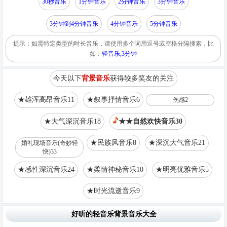
30秒音乐
1分钟音乐
2分钟音乐
3分钟音乐
3分钟到4分钟音乐
4分钟音乐
5分钟音乐
提示：如需特定类型的时长音乐，请使用多个词用逗号或空格分隔搜索，比
如：
轻音乐,3分钟
今天以下
背景音乐
获得较多笑友的关注
★雄浑高昂音乐11
★叙事抒情音乐6
伤感2
★大气深沉音乐18
★★自然欢快音乐30
★民族风音乐8
★深沉大气音乐21
婚礼现场音乐(奇妙轻
快)33
★感性深沉音乐24
★柔情神秘音乐10
★明亮优雅音乐5
★时光流逝音乐9
好听的轻音乐背景音乐大全