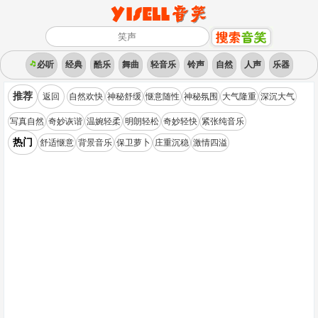
必听
经典
酷乐
舞曲
轻音乐
铃声
自然
人声
乐器
推荐
返回
自然欢快
神秘舒缓
惬意随性
神秘氛围
大气隆重
深沉大气
写真自然
奇妙诙谐
温婉轻柔
明朗轻松
奇妙轻快
紧张纯音乐
热门
舒适惬意
背景音乐
保卫萝卜
庄重沉稳
激情四溢