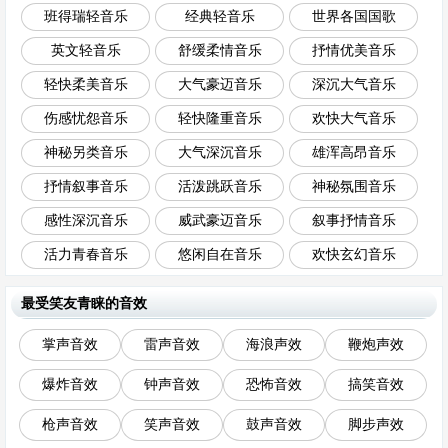
班得瑞轻音乐
经典轻音乐
世界各国国歌
英文轻音乐
舒缓柔情音乐
抒情优美音乐
轻快柔美音乐
大气豪迈音乐
深沉大气音乐
伤感忧怨音乐
轻快隆重音乐
欢快大气音乐
神秘另类音乐
大气深沉音乐
雄浑高昂音乐
抒情叙事音乐
活泼跳跃音乐
神秘氛围音乐
感性深沉音乐
威武豪迈音乐
叙事抒情音乐
活力青春音乐
悠闲自在音乐
欢快玄幻音乐
最受笑友青睐的音效
掌声音效
雷声音效
海浪声效
鞭炮声效
爆炸音效
钟声音效
恐怖音效
搞笑音效
枪声音效
笑声音效
鼓声音效
脚步声效