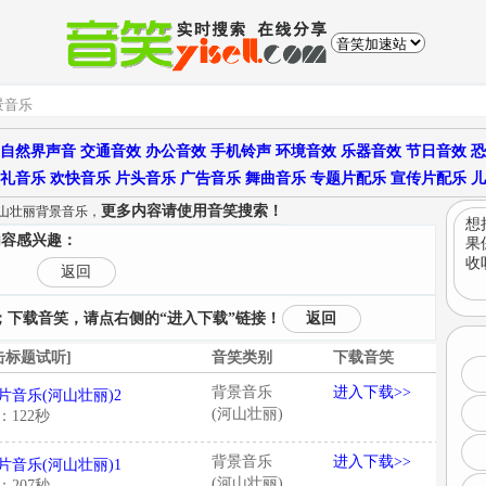
自然界声音
交通音效
办公音效
手机铃声
环境音效
乐器音效
节日音效
恐
礼音乐
欢快音乐
片头音乐
广告音乐
舞曲音乐
专题片配乐
宣传片配乐
儿
更多内容请使用音笑搜索！
山壮丽背景音乐，
想
内容感兴趣：
果
收
返回
下载音笑，请点右侧的“进入下载”链接！
返回
击标题试听]
音笑类别
下载音笑
背景音乐
进入下载>>
片音乐(河山壮丽)2
(河山壮丽)
：122秒
背景音乐
进入下载>>
片音乐(河山壮丽)1
(河山壮丽)
：207秒