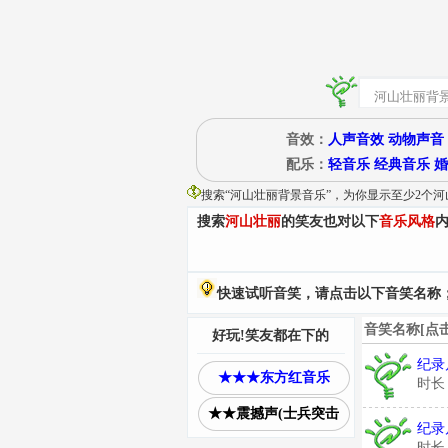
音效：
人声音效
动物声音
配乐：
轻音乐
经典音乐
婚
搜索“
河山壮丽背景音乐
”
，为你显示至少2个河
搜索
河山壮丽
的笑友也对以下
音乐风格
快速试听音笑，请点击以下音笑名称；
音笑名称[点
好玩!笑友都在下的
纪录
★★★东方红音乐
时长
★★震撼声(士兵突击
纪录
时长