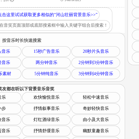
点击这里试试获取更多相似的“河山壮丽背景音乐>>”
在音笑页面顶部或底部搜索框中输入关键字组合后搜索！
按音乐时长快速搜索
头音乐
15秒广告音乐
20秒片头音乐
轻音乐
两分钟音乐
2分钟到3分钟音乐
乐素材
5分钟纯音乐
3分钟到4分钟音乐
笑友都在听以下
背景音乐音笑
音乐
欢快愉悦音乐
轻松中速音乐
小步
抒情叙事音乐
奇妙轻快音乐
快音乐
灯红酒绿音乐
由小及大音乐
迈音乐
抒情舒缓音乐
幽默童趣音乐