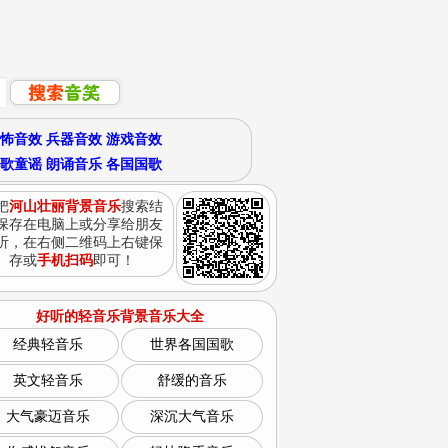
怖音效
兵器音效
游戏音效
歌童谣
朗诵音乐
各国国歌
把
河山壮丽背景音乐
搜索结
保存在电脑上或分享给朋友
听，在右侧二维码上右键保
存或
手机扫码
即可！
好听的轻音乐背景音乐大全
经典轻音乐
世界各国国歌
英文轻音乐
舒缓的音乐
大气豪迈音乐
深沉大气音乐