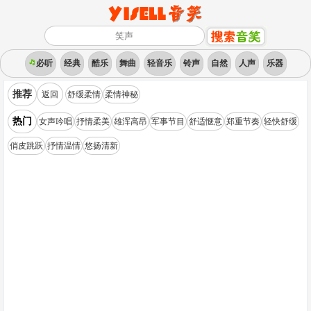
必听
经典
酷乐
舞曲
轻音乐
铃声
自然
人声
乐器
推荐
返回
舒缓柔情
柔情神秘
热门
女声吟唱
抒情柔美
雄浑高昂
军事节目
舒适惬意
郑重节奏
轻快舒缓
俏皮跳跃
抒情温情
悠扬清新