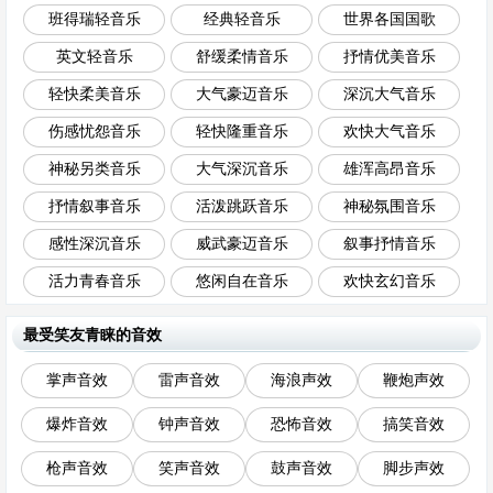
班得瑞轻音乐
经典轻音乐
世界各国国歌
英文轻音乐
舒缓柔情音乐
抒情优美音乐
轻快柔美音乐
大气豪迈音乐
深沉大气音乐
伤感忧怨音乐
轻快隆重音乐
欢快大气音乐
神秘另类音乐
大气深沉音乐
雄浑高昂音乐
抒情叙事音乐
活泼跳跃音乐
神秘氛围音乐
感性深沉音乐
威武豪迈音乐
叙事抒情音乐
活力青春音乐
悠闲自在音乐
欢快玄幻音乐
最受笑友青睐的音效
掌声音效
雷声音效
海浪声效
鞭炮声效
爆炸音效
钟声音效
恐怖音效
搞笑音效
枪声音效
笑声音效
鼓声音效
脚步声效