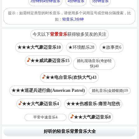
3分钟到4分钟音乐
4分钟音乐
5分钟音乐
提示：如需特定类型的时长音乐，请使用多个词用逗号或空格分隔搜索，比
如：
轻音乐,3分钟
今天以下
背景音乐
获得较多笑友的关注
★★★大气豪迈音乐10
★环境酷乐28
★故事类6
★★威武豪迈音乐15
婚礼现场音乐(奇妙轻
快)40
★★电台音乐(欢快大气)43
★★★巡逻兵进行曲(American Patrol)
婚礼音乐(金婚银婚)19
★★大气豪迈音乐4
★★★伤感音乐-痛苦与悲伤
★★大气豪迈音乐8
平常中速音乐4
好听的轻音乐背景音乐大全